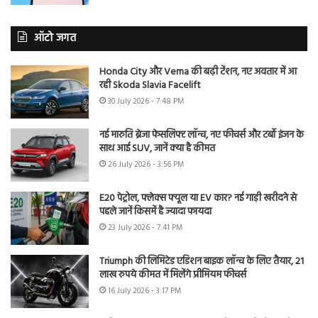
ऑटो जगत
Honda City और Verna की बढ़ी टेंशन, नए अवतार में आ
रही Skoda Slavia Facelift
30 July 2026 - 7:48 PM
नई मारुति ब्रेजा फेसलिफ्ट लॉन्च, नए फीचर्स और टर्बो इंजन के
साथ आई SUV, जानें क्या है कीमत
26 July 2026 - 3:56 PM
E20 पेट्रोल, फ्लेक्स फ्यूल या EV कार? नई गाड़ी खरीदने से
पहले जानें किसमें है ज्यादा फायदा
23 July 2026 - 7:41 PM
Triumph की लिमिटेड एडिशन बाइक लॉन्च के लिए तैयार, 21
लाख रुपये कीमत में मिलेंगे प्रीमियम फीचर्स
16 July 2026 - 3:17 PM