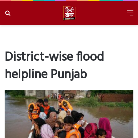
Search
M
for
8/9/2026, 11:32:34 AM
District-wise flood
helpline Punjab