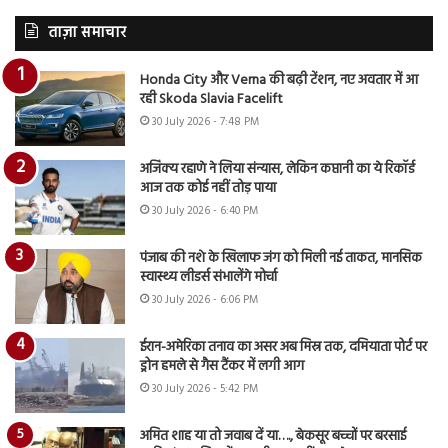
ताज़ा समाचार
Honda City और Verna की बढ़ी टेंशन, नए अवतार में आ
रही Skoda Slavia Facelift
30 July 2026 - 7:48 PM
अजिंक्य रहाणे ने लिया संन्यास, लेकिन कप्तानी का ये रिकॉर्ड
आज तक कोई नहीं तोड़ पाया
30 July 2026 - 6:40 PM
पंजाब की नशे के खिलाफ जंग को मिली नई ताकत, मानसिक
स्वास्थ्य लीडर्स संभालेंगे मोर्चा
30 July 2026 - 6:06 PM
ईरान-अमेरिका तनाव का असर अब मिस्र तक, दमियाता पोर्ट पर
ड्रोन हमले से गैस टैंकर में लगी आग
30 July 2026 - 5:42 PM
अमित शाह या तो जवाब दें या…., बेकसूर बच्चों पर बरसाई