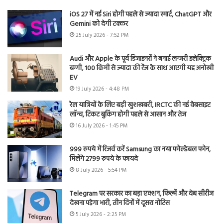
iOS 27 में नई Siri होगी पहले से ज्यादा स्मार्ट, ChatGPT और
Gemini को देगी टक्कर
25 July 2026 - 7:52 PM
Audi और Apple के पूर्व डिजाइनरों ने बनाई लग्जरी इलेक्ट्रिक
बग्गी, 100 किमी से ज्यादा की रेंज के साथ आएगी यह अनोखी
EV
19 July 2026 - 4:48 PM
रेल यात्रियों के लिए बड़ी खुशखबरी, IRCTC की नई वेबसाइट
लॉन्च, टिकट बुकिंग होगी पहले से आसान और तेज
16 July 2026 - 1:45 PM
999 रुपये में रिजर्व करें Samsung का नया फोल्डेबल फोन,
मिलेंगे 2799 रुपये के फायदे
8 July 2026 - 5:54 PM
Telegram पर सरकार का बड़ा एक्शन, फिल्में और वेब सीरीज
देखना पड़ेगा भारी, तीन दिनों में दूसरा नोटिस
5 July 2026 - 2:25 PM