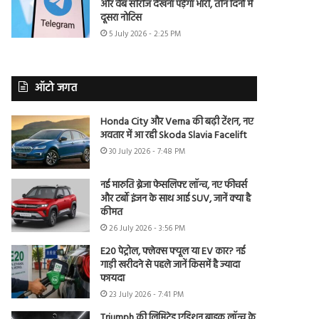
और वेब सीरीज देखना पड़ेगा भारी, तीन दिनों में
दूसरा नोटिस
5 July 2026 - 2:25 PM
ऑटो जगत
Honda City और Verna की बढ़ी टेंशन, नए
अवतार में आ रही Skoda Slavia Facelift
30 July 2026 - 7:48 PM
नई मारुति ब्रेजा फेसलिफ्ट लॉन्च, नए फीचर्स
और टर्बो इंजन के साथ आई SUV, जानें क्या है
कीमत
26 July 2026 - 3:56 PM
E20 पेट्रोल, फ्लेक्स फ्यूल या EV कार? नई
गाड़ी खरीदने से पहले जानें किसमें है ज्यादा
फायदा
23 July 2026 - 7:41 PM
Triumph की लिमिटेड एडिशन बाइक लॉन्च के