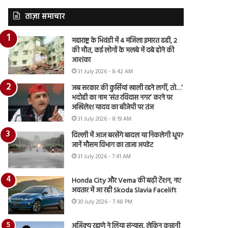
ताज़ा समाचार
महाराष्ट्र के भिवंडी में 4 मंजिला इमारत ढही, 2
की मौत, कई लोगों के मलबे में दबे होने की
आशंका
31 July 2026 - 8:42 AM
जब सरकार की कुर्सियां खाली रहने लगीं, तो…’
भदोही का नाम ‘संत रविदास नगर’ करने पर
अखिलेश यादव का बीजेपी पर तंज
31 July 2026 - 8:19 AM
दिल्ली में आज बरसेंगे बादल या निकलेगी धूप?
जानें मौसम विभाग का ताजा अपडेट
31 July 2026 - 7:41 AM
Honda City और Verna की बढ़ी टेंशन, नए
अवतार में आ रही Skoda Slavia Facelift
30 July 2026 - 7:48 PM
अजिंक्य रहाणे ने लिया संन्यास, लेकिन कप्तानी