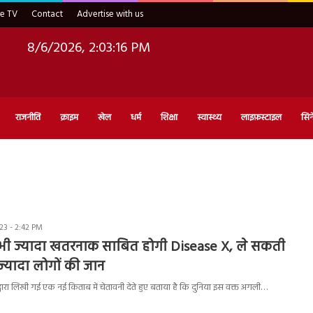
ve TV
Contact
Advertise with us
8/6/2026, 2:03:17 PM
राजनीति
क्राइम
खेल
धर्म
शिक्षा
स्वास्थ्य
लाइफ़स्टाइल
सिन
3 - 2:42 PM
 भी ज्यादा खतरनाक साबित होगी Disease X, ले सकती
 ज्यादा लोगों की जान
 द्वारा लिखी गई एक नई किताब में चेतावनी देते हुए बताया है कि दुनिया इस वक्त अगली…