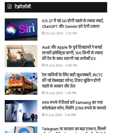
टेक्नोलॉजी
iOS 27 में नई Siri होगी पहले से ज्यादा स्मार्ट,
ChatGPT और Gemini को देगी टक्कर
25 July 2026 - 7:52 PM
Audi और Apple के पूर्व डिजाइनरों ने बनाई
लग्जरी इलेक्ट्रिक बग्गी, 100 किमी से ज्यादा
की रेंज के साथ आएगी यह अनोखी EV
19 July 2026 - 4:48 PM
रेल यात्रियों के लिए बड़ी खुशखबरी, IRCTC
की नई वेबसाइट लॉन्च, टिकट बुकिंग होगी
पहले से आसान और तेज
16 July 2026 - 1:45 PM
999 रुपये में रिजर्व करें Samsung का नया
फोल्डेबल फोन, मिलेंगे 2799 रुपये के फायदे
8 July 2026 - 5:54 PM
Telegram पर सरकार का बड़ा एक्शन, फिल्में