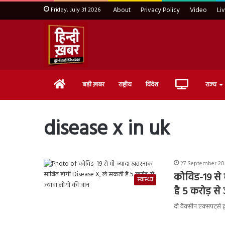
Friday, July 31 2026
About
Privacy Policy
Video
Li
Home
Live
बड़ी ख़बर
राष्ट्रीय
विदेश
राज्य
TV
disease x in uk
27 September 202
कोविड-19 से
स्वास्थ्य
है 5 करोड़ से
दो वैक्सीन एक्सपर्ट्स