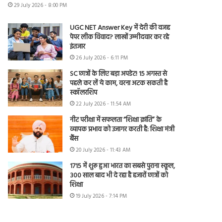
29 July 2026 - 8:00 PM
UGC NET Answer Key में देरी की वजह
पेपर लीक विवाद? लाखों उम्मीदवार कर रहे
इंतजार
26 July 2026 - 6:11 PM
SC छात्रों के लिए बड़ा अपडेट! 15 अगस्त से
पहले कर लें ये काम, वरना अटक सकती है
स्कॉलरशिप
22 July 2026 - 11:54 AM
नीट परीक्षा में सफलता “शिक्षा क्रांति” के
व्यापक प्रभाव को उजागर करती है: शिक्षा मंत्री
बैंस
20 July 2026 - 11:43 AM
1715 में शुरू हुआ भारत का सबसे पुराना स्कूल,
300 साल बाद भी दे रहा है हजारों छात्रों को
शिक्षा
19 July 2026 - 7:14 PM