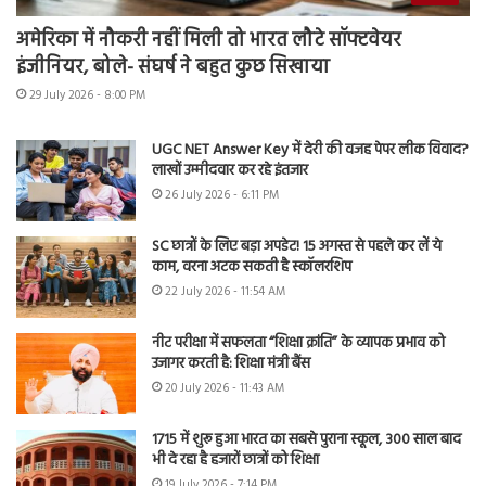
अमेरिका में नौकरी नहीं मिली तो भारत लौटे सॉफ्टवेयर
इंजीनियर, बोले- संघर्ष ने बहुत कुछ सिखाया
29 July 2026 - 8:00 PM
UGC NET Answer Key में देरी की वजह पेपर लीक विवाद?
लाखों उम्मीदवार कर रहे इंतजार
26 July 2026 - 6:11 PM
SC छात्रों के लिए बड़ा अपडेट! 15 अगस्त से पहले कर लें ये
काम, वरना अटक सकती है स्कॉलरशिप
22 July 2026 - 11:54 AM
नीट परीक्षा में सफलता “शिक्षा क्रांति” के व्यापक प्रभाव को
उजागर करती है: शिक्षा मंत्री बैंस
20 July 2026 - 11:43 AM
1715 में शुरू हुआ भारत का सबसे पुराना स्कूल, 300 साल बाद
भी दे रहा है हजारों छात्रों को शिक्षा
19 July 2026 - 7:14 PM