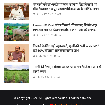
बागवानी को लाभकारी व्यवसाय बनाने के लिए किसानों को
बीज से बाजार तक पूरा सहयोग दिया जा रहा है: मोहिंदर भगत
15 July 2026 - 11:43 AM
Farmers ID Card बनेगा किसानों की पहचान, मिलेंगे भरपूर
लाभ, बार-बार रजिस्ट्रेशन का झंझट खत्म, ऐसे करें अप्लाई
10 July 2026 - 12:42 PM
किसानों के लिए बड़ी खुशखबरी, फूलों की खेती पर सरकार दे
रही 40% सब्सिडी, जानें कैसे मिलेगा लाभ
9 July 2026 - 12:46 PM
न मंडी की टेंशन, न मौसम का डर! इस फसल से किसान कमा रहे
लाखों रुपये
8 July 2026 - 6:07 PM
© Copyright 2026, All Rights Reserved to HindiKhabar.Com