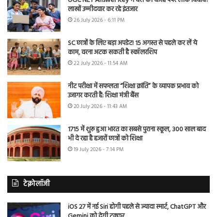
UGC NET Answer Key में देरी की वजह पेपर लीक विवाद?
लाखों उम्मीदवार कर रहे इंतजार
26 July 2026 - 6:11 PM
SC छात्रों के लिए बड़ा अपडेट! 15 अगस्त से पहले कर लें ये
काम, वरना अटक सकती है स्कॉलरशिप
22 July 2026 - 11:54 AM
नीट परीक्षा में सफलता “शिक्षा क्रांति” के व्यापक प्रभाव को
उजागर करती है: शिक्षा मंत्री बैंस
20 July 2026 - 11:43 AM
1715 में शुरू हुआ भारत का सबसे पुराना स्कूल, 300 साल बाद
भी दे रहा है हजारों छात्रों को शिक्षा
19 July 2026 - 7:14 PM
टेक्नोलॉजी
iOS 27 में नई Siri होगी पहले से ज्यादा स्मार्ट, ChatGPT और
Gemini को देगी टक्कर