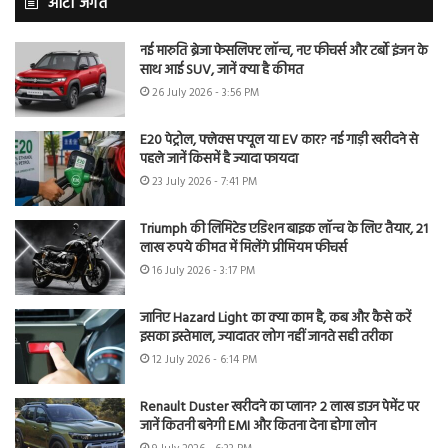
ऑटो जगत
नई मारुति ब्रेजा फेसलिफ्ट लॉन्च, नए फीचर्स और टर्बो इंजन के
साथ आई SUV, जानें क्या है कीमत
26 July 2026 - 3:56 PM
E20 पेट्रोल, फ्लेक्स फ्यूल या EV कार? नई गाड़ी खरीदने से
पहले जानें किसमें है ज्यादा फायदा
23 July 2026 - 7:41 PM
Triumph की लिमिटेड एडिशन बाइक लॉन्च के लिए तैयार, 21
लाख रुपये कीमत में मिलेंगे प्रीमियम फीचर्स
16 July 2026 - 3:17 PM
जानिए Hazard Light का क्या काम है, कब और कैसे करें
इसका इस्तेमाल, ज्यादातर लोग नहीं जानते सही तरीका
12 July 2026 - 6:14 PM
Renault Duster खरीदने का प्लान? 2 लाख डाउन पेमेंट पर
जानें कितनी बनेगी EMI और कितना देना होगा लोन