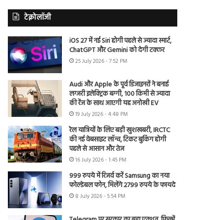
टेक्नोलॉजी
iOS 27 में नई Siri होगी पहले से ज्यादा स्मार्ट,
ChatGPT और Gemini को देगी टक्कर
25 July 2026 - 7:52 PM
Audi और Apple के पूर्व डिजाइनरों ने बनाई
लग्जरी इलेक्ट्रिक बग्गी, 100 किमी से ज्यादा
की रेंज के साथ आएगी यह अनोखी EV
19 July 2026 - 4:48 PM
रेल यात्रियों के लिए बड़ी खुशखबरी, IRCTC
की नई वेबसाइट लॉन्च, टिकट बुकिंग होगी
पहले से आसान और तेज
16 July 2026 - 1:45 PM
999 रुपये में रिजर्व करें Samsung का नया
फोल्डेबल फोन, मिलेंगे 2799 रुपये के फायदे
8 July 2026 - 5:54 PM
Telegram पर सरकार का बड़ा एक्शन, फिल्में