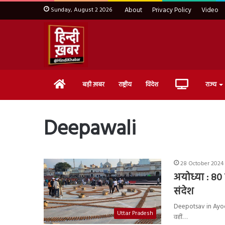
Sunday, August 2 2026
About
Privacy Policy
Video
Home
Live
बड़ी ख़बर
राष्ट्रीय
विदेश
राज्य
TV
Deepawali
28 October 2024 
अयोध्या : 80 
संदेश
Deepotsav in Ayodhy
Uttar Pradesh
वहीं…