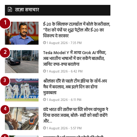
ताज़ा समाचार
ई-20 के खिलाफ टाउनहॉल में बोले केजरीवाल,
‘‘देश को पंपों पर शुद्ध पेट्रोल और ई-20 का
विकल्प दे सरकार
1 August 2026 - 7:35 PM
Tesla Model Y में आया Grok AI फीचर,
अब भारतीय भाषाओं में कर सकेंगे बातचीत,
जानिए क्या-क्या बदलेगा
1 August 2026 - 6:42 PM
श्रीलंका दौरे से पहले टीम इंडिया के वॉर्म-अप
मैच में बदलाव, अब इतने दिन का होगा
मुकाबला
1 August 2026 - 6:11 PM
वंदे भारत की तारीफ पर घिरे सोनम वांगचुक ने
दिया करारा जवाब, बोले- सही को सही कहेंगे
और…
1 August 2026 - 5:57 PM