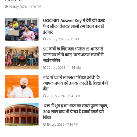
29 July 2026 - 8:00 PM
UGC NET Answer Key में देरी की वजह
पेपर लीक विवाद? लाखों उम्मीदवार कर रहे
इंतजार
26 July 2026 - 6:11 PM
SC छात्रों के लिए बड़ा अपडेट! 15 अगस्त से
पहले कर लें ये काम, वरना अटक सकती है
स्कॉलरशिप
22 July 2026 - 11:54 AM
नीट परीक्षा में सफलता “शिक्षा क्रांति” के
व्यापक प्रभाव को उजागर करती है: शिक्षा मंत्री
बैंस
20 July 2026 - 11:43 AM
1715 में शुरू हुआ भारत का सबसे पुराना स्कूल,
300 साल बाद भी दे रहा है हजारों छात्रों को
शिक्षा
19 July 2026 - 7:14 PM