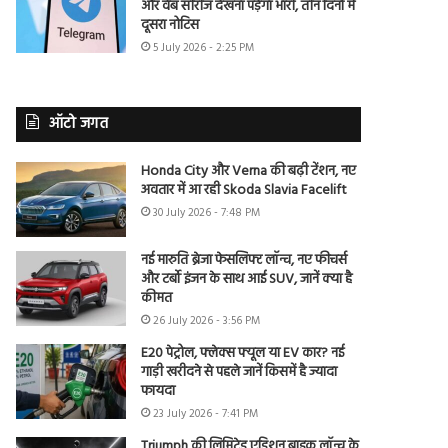
और वेब सीरीज देखना पड़ेगा भारी, तीन दिनों में
दूसरा नोटिस
5 July 2026 - 2:25 PM
ऑटो जगत
Honda City और Verna की बढ़ी टेंशन, नए
अवतार में आ रही Skoda Slavia Facelift
30 July 2026 - 7:48 PM
नई मारुति ब्रेजा फेसलिफ्ट लॉन्च, नए फीचर्स
और टर्बो इंजन के साथ आई SUV, जानें क्या है
कीमत
26 July 2026 - 3:56 PM
E20 पेट्रोल, फ्लेक्स फ्यूल या EV कार? नई
गाड़ी खरीदने से पहले जानें किसमें है ज्यादा
फायदा
23 July 2026 - 7:41 PM
Triumph की लिमिटेड एडिशन बाइक लॉन्च के