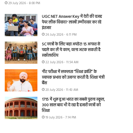
29 July 2026 - 8:00 PM
UGC NET Answer Key में देरी की वजह
पेपर लीक विवाद? लाखों उम्मीदवार कर रहे
इंतजार
26 July 2026 - 6:11 PM
SC छात्रों के लिए बड़ा अपडेट! 15 अगस्त से
पहले कर लें ये काम, वरना अटक सकती है
स्कॉलरशिप
22 July 2026 - 11:54 AM
नीट परीक्षा में सफलता “शिक्षा क्रांति” के
व्यापक प्रभाव को उजागर करती है: शिक्षा मंत्री
बैंस
20 July 2026 - 11:43 AM
1715 में शुरू हुआ भारत का सबसे पुराना स्कूल,
300 साल बाद भी दे रहा है हजारों छात्रों को
शिक्षा
19 July 2026 - 7:14 PM