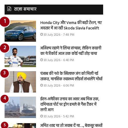
ताज़ा समाचार
Honda City और Verna की बढ़ी टेंशन, नए
अवतार में आ रही Skoda Slavia Facelift
30 July 2026 - 7:48 PM
अजिंक्य रहाणे ने लिया संन्यास, लेकिन कप्तानी
का ये रिकॉर्ड आज तक कोई नहीं तोड़ पाया
30 July 2026 - 6:40 PM
पंजाब की नशे के खिलाफ जंग को मिली नई
ताकत, मानसिक स्वास्थ्य लीडर्स संभालेंगे मोर्चा
30 July 2026 - 6:06 PM
ईरान-अमेरिका तनाव का असर अब मिस्र तक,
दमियाता पोर्ट पर ड्रोन हमले से गैस टैंकर में
लगी आग
30 July 2026 - 5:42 PM
अमित शाह या तो जवाब दें या…., बेकसूर बच्चों