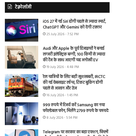
टेक्नोलॉजी
iOS 27 में नई Siri होगी पहले से ज्यादा स्मार्ट,
ChatGPT और Gemini को देगी टक्कर
25 July 2026 - 7:52 PM
Audi और Apple के पूर्व डिजाइनरों ने बनाई
लग्जरी इलेक्ट्रिक बग्गी, 100 किमी से ज्यादा
की रेंज के साथ आएगी यह अनोखी EV
19 July 2026 - 4:48 PM
रेल यात्रियों के लिए बड़ी खुशखबरी, IRCTC
की नई वेबसाइट लॉन्च, टिकट बुकिंग होगी
पहले से आसान और तेज
16 July 2026 - 1:45 PM
999 रुपये में रिजर्व करें Samsung का नया
फोल्डेबल फोन, मिलेंगे 2799 रुपये के फायदे
8 July 2026 - 5:54 PM
Telegram पर सरकार का बड़ा एक्शन, फिल्में