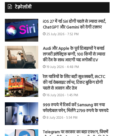
टेक्नोलॉजी
iOS 27 में नई Siri होगी पहले से ज्यादा स्मार्ट,
ChatGPT और Gemini को देगी टक्कर
25 July 2026 - 7:52 PM
Audi और Apple के पूर्व डिजाइनरों ने बनाई
लग्जरी इलेक्ट्रिक बग्गी, 100 किमी से ज्यादा
की रेंज के साथ आएगी यह अनोखी EV
19 July 2026 - 4:48 PM
रेल यात्रियों के लिए बड़ी खुशखबरी, IRCTC
की नई वेबसाइट लॉन्च, टिकट बुकिंग होगी
पहले से आसान और तेज
16 July 2026 - 1:45 PM
999 रुपये में रिजर्व करें Samsung का नया
फोल्डेबल फोन, मिलेंगे 2799 रुपये के फायदे
8 July 2026 - 5:54 PM
Telegram पर सरकार का बड़ा एक्शन, फिल्में