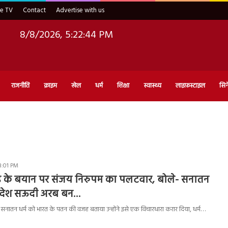
ve TV
Contact
Advertise with us
8/8/2026, 5:22:45 PM
राजनीति
क्राइम
खेल
धर्म
शिक्षा
स्वास्थ्य
लाइफ़स्टाइल
सिन
3:01 PM
हाड के बयान पर संजय निरुपम का पलटवार, बोले- सनातन
ो देश सऊदी अरब बन…
े सनातन धर्म को भारत के पतन की वजह बताया उन्होंने इसे एक विचारधारा करार दिया, धर्म…