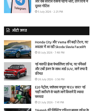
और वेब सीरीज देखना पड़ेगा भारी, तीन दिनों में
दूसरा नोटिस
5 July 2026 - 2:25 PM
ऑटो जगत
Honda City और Verna की बढ़ी टेंशन, नए
अवतार में आ रही Skoda Slavia Facelift
30 July 2026 - 7:48 PM
नई मारुति ब्रेजा फेसलिफ्ट लॉन्च, नए फीचर्स
और टर्बो इंजन के साथ आई SUV, जानें क्या है
कीमत
26 July 2026 - 3:56 PM
E20 पेट्रोल, फ्लेक्स फ्यूल या EV कार? नई
गाड़ी खरीदने से पहले जानें किसमें है ज्यादा
फायदा
23 July 2026 - 7:41 PM
Triumph की लिमिटेड एडिशन बाइक लॉन्च के