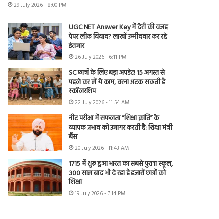
29 July 2026 - 8:00 PM
UGC NET Answer Key में देरी की वजह
पेपर लीक विवाद? लाखों उम्मीदवार कर रहे
इंतजार
26 July 2026 - 6:11 PM
SC छात्रों के लिए बड़ा अपडेट! 15 अगस्त से
पहले कर लें ये काम, वरना अटक सकती है
स्कॉलरशिप
22 July 2026 - 11:54 AM
नीट परीक्षा में सफलता “शिक्षा क्रांति” के
व्यापक प्रभाव को उजागर करती है: शिक्षा मंत्री
बैंस
20 July 2026 - 11:43 AM
1715 में शुरू हुआ भारत का सबसे पुराना स्कूल,
300 साल बाद भी दे रहा है हजारों छात्रों को
शिक्षा
19 July 2026 - 7:14 PM