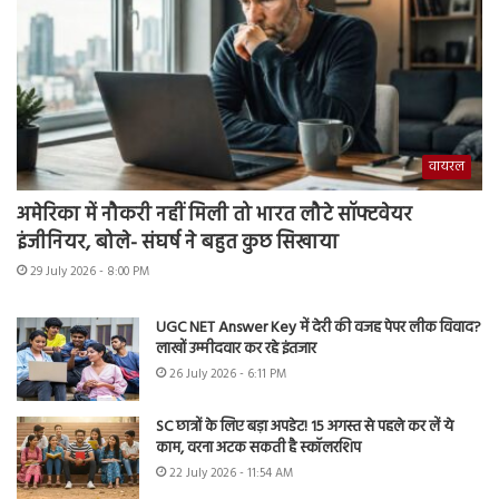
वायरल
अमेरिका में नौकरी नहीं मिली तो भारत लौटे सॉफ्टवेयर
इंजीनियर, बोले- संघर्ष ने बहुत कुछ सिखाया
29 July 2026 - 8:00 PM
UGC NET Answer Key में देरी की वजह पेपर लीक विवाद?
लाखों उम्मीदवार कर रहे इंतजार
26 July 2026 - 6:11 PM
SC छात्रों के लिए बड़ा अपडेट! 15 अगस्त से पहले कर लें ये
काम, वरना अटक सकती है स्कॉलरशिप
22 July 2026 - 11:54 AM