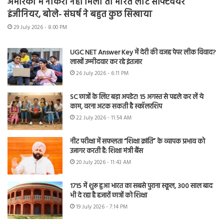
अमेरिका में नौकरी नहीं मिली तो भारत लौटे सॉफ्टवेयर
इंजीनियर, बोले- संघर्ष ने बहुत कुछ सिखाया
29 July 2026 - 8:00 PM
UGC NET Answer Key में देरी की वजह पेपर लीक विवाद?
लाखों उम्मीदवार कर रहे इंतजार
26 July 2026 - 6:11 PM
SC छात्रों के लिए बड़ा अपडेट! 15 अगस्त से पहले कर लें ये
काम, वरना अटक सकती है स्कॉलरशिप
22 July 2026 - 11:54 AM
नीट परीक्षा में सफलता “शिक्षा क्रांति” के व्यापक प्रभाव को
उजागर करती है: शिक्षा मंत्री बैंस
20 July 2026 - 11:43 AM
1715 में शुरू हुआ भारत का सबसे पुराना स्कूल, 300 साल बाद
भी दे रहा है हजारों छात्रों को शिक्षा
19 July 2026 - 7:14 PM