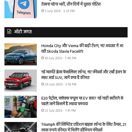
देखना पड़ेगा भारी, तीन दिनों में दूसरा नोटिस
5 July 2026 - 2:25 PM
ऑटो जगत
Honda City और Verna की बढ़ी टेंशन, नए अवतार में आ
रही Skoda Slavia Facelift
30 July 2026 - 7:48 PM
नई मारुति ब्रेजा फेसलिफ्ट लॉन्च, नए फीचर्स और टर्बो इंजन के
साथ आई SUV, जानें क्या है कीमत
26 July 2026 - 3:56 PM
E20 पेट्रोल, फ्लेक्स फ्यूल या EV कार? नई गाड़ी खरीदने से
पहले जानें किसमें है ज्यादा फायदा
23 July 2026 - 7:41 PM
Triumph की लिमिटेड एडिशन बाइक लॉन्च के लिए तैयार, 21
लाख रुपये कीमत में मिलेंगे प्रीमियम फीचर्स