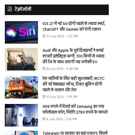
टेक्नोलॉजी
iOS 27 में नई Siri होगी पहले से ज्यादा स्मार्ट,
ChatGPT और Gemini को देगी टक्कर
25 July 2026 - 7:52 PM
Audi और Apple के पूर्व डिजाइनरों ने बनाई
लग्जरी इलेक्ट्रिक बग्गी, 100 किमी से ज्यादा
की रेंज के साथ आएगी यह अनोखी EV
19 July 2026 - 4:48 PM
रेल यात्रियों के लिए बड़ी खुशखबरी, IRCTC
की नई वेबसाइट लॉन्च, टिकट बुकिंग होगी
पहले से आसान और तेज
16 July 2026 - 1:45 PM
999 रुपये में रिजर्व करें Samsung का नया
फोल्डेबल फोन, मिलेंगे 2799 रुपये के फायदे
8 July 2026 - 5:54 PM
Telegram पर सरकार का बड़ा एक्शन, फिल्में