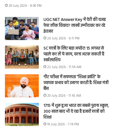
29 July 2026 - 8:00 PM
UGC NET Answer Key में देरी की वजह
पेपर लीक विवाद? लाखों उम्मीदवार कर रहे
इंतजार
26 July 2026 - 6:11 PM
SC छात्रों के लिए बड़ा अपडेट! 15 अगस्त से
पहले कर लें ये काम, वरना अटक सकती है
स्कॉलरशिप
22 July 2026 - 11:54 AM
नीट परीक्षा में सफलता “शिक्षा क्रांति” के
व्यापक प्रभाव को उजागर करती है: शिक्षा मंत्री
बैंस
20 July 2026 - 11:43 AM
1715 में शुरू हुआ भारत का सबसे पुराना स्कूल,
300 साल बाद भी दे रहा है हजारों छात्रों को
शिक्षा
19 July 2026 - 7:14 PM