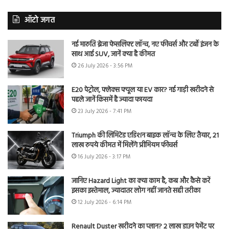
ऑटो जगत
नई मारुति ब्रेजा फेसलिफ्ट लॉन्च, नए फीचर्स और टर्बो इंजन के
साथ आई SUV, जानें क्या है कीमत
26 July 2026 - 3:56 PM
E20 पेट्रोल, फ्लेक्स फ्यूल या EV कार? नई गाड़ी खरीदने से
पहले जानें किसमें है ज्यादा फायदा
23 July 2026 - 7:41 PM
Triumph की लिमिटेड एडिशन बाइक लॉन्च के लिए तैयार, 21
लाख रुपये कीमत में मिलेंगे प्रीमियम फीचर्स
16 July 2026 - 3:17 PM
जानिए Hazard Light का क्या काम है, कब और कैसे करें
इसका इस्तेमाल, ज्यादातर लोग नहीं जानते सही तरीका
12 July 2026 - 6:14 PM
Renault Duster खरीदने का प्लान? 2 लाख डाउन पेमेंट पर