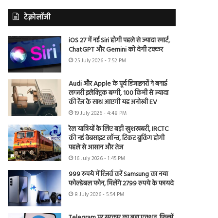
टेक्नोलॉजी
iOS 27 में नई Siri होगी पहले से ज्यादा स्मार्ट,
ChatGPT और Gemini को देगी टक्कर
25 July 2026 - 7:52 PM
Audi और Apple के पूर्व डिजाइनरों ने बनाई
लग्जरी इलेक्ट्रिक बग्गी, 100 किमी से ज्यादा
की रेंज के साथ आएगी यह अनोखी EV
19 July 2026 - 4:48 PM
रेल यात्रियों के लिए बड़ी खुशखबरी, IRCTC
की नई वेबसाइट लॉन्च, टिकट बुकिंग होगी
पहले से आसान और तेज
16 July 2026 - 1:45 PM
999 रुपये में रिजर्व करें Samsung का नया
फोल्डेबल फोन, मिलेंगे 2799 रुपये के फायदे
8 July 2026 - 5:54 PM
Telegram पर सरकार का बड़ा एक्शन, फिल्में