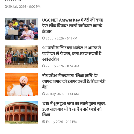
29 July 2026 - 8:00 PM
UGC NET Answer Key में देरी की वजह
पेपर लीक विवाद? लाखों उम्मीदवार कर रहे
इंतजार
26 July 2026 - 6:11 PM
SC छात्रों के लिए बड़ा अपडेट! 15 अगस्त से
पहले कर लें ये काम, वरना अटक सकती है
स्कॉलरशिप
22 July 2026 - 11:54 AM
नीट परीक्षा में सफलता “शिक्षा क्रांति” के
व्यापक प्रभाव को उजागर करती है: शिक्षा मंत्री
बैंस
20 July 2026 - 11:43 AM
1715 में शुरू हुआ भारत का सबसे पुराना स्कूल,
300 साल बाद भी दे रहा है हजारों छात्रों को
शिक्षा
19 July 2026 - 7:14 PM