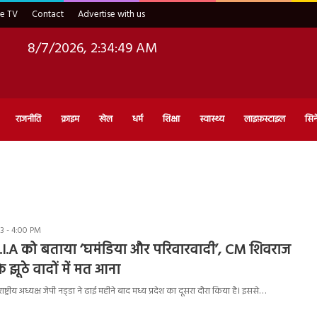
ve TV
Contact
Advertise with us
8/7/2026, 2:34:50 AM
राजनीति
क्राइम
खेल
धर्म
शिक्षा
स्वास्थ्य
लाइफ़स्टाइल
सिन
3 - 4:00 PM
N.D.I.A को बताया ‘घमंडिया और परिवारवादी’, CM शिवराज
के झूठे वादों में मत आना
ाष्ट्रीय अध्यक्ष जेपी नड्‌डा ने ढाई महीने बाद मध्य प्रदेश का दूसरा दौरा किया है। इससे…