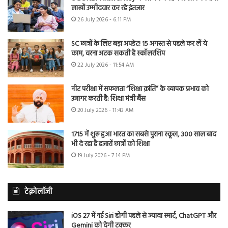
लाखों उम्मीदवार कर रहे इंतजार
26 July 2026 - 6:11 PM
SC छात्रों के लिए बड़ा अपडेट! 15 अगस्त से पहले कर लें ये
काम, वरना अटक सकती है स्कॉलरशिप
22 July 2026 - 11:54 AM
नीट परीक्षा में सफलता “शिक्षा क्रांति” के व्यापक प्रभाव को
उजागर करती है: शिक्षा मंत्री बैंस
20 July 2026 - 11:43 AM
1715 में शुरू हुआ भारत का सबसे पुराना स्कूल, 300 साल बाद
भी दे रहा है हजारों छात्रों को शिक्षा
19 July 2026 - 7:14 PM
टेक्नोलॉजी
iOS 27 में नई Siri होगी पहले से ज्यादा स्मार्ट, ChatGPT और
Gemini को देगी टक्कर