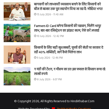
बागवानी को लाभकारी व्यवसाय बनाने के लिए किसानों को
बीज से बाजार तक पूरा सहयोग दिया जा रहा है: मोहिंदर भगत
15 July 2026 - 11:43 AM
Farmers ID Card बनेगा किसानों की पहचान, मिलेंगे भरपूर
लाभ, बार-बार रजिस्ट्रेशन का झंझट खत्म, ऐसे करें अप्लाई
10 July 2026 - 12:42 PM
किसानों के लिए बड़ी खुशखबरी, फूलों की खेती पर सरकार दे
रही 40% सब्सिडी, जानें कैसे मिलेगा लाभ
9 July 2026 - 12:46 PM
न मंडी की टेंशन, न मौसम का डर! इस फसल से किसान कमा रहे
लाखों रुपये
8 July 2026 - 6:07 PM
© Copyright 2026, All Rights Reserved to HindiKhabar.Com