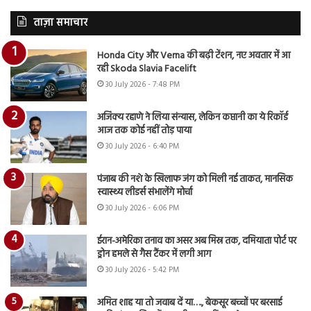
ताज़ा समाचार
Honda City और Verna की बढ़ी टेंशन, नए अवतार में आ
रही Skoda Slavia Facelift
30 July 2026 - 7:48 PM
अजिंक्य रहाणे ने लिया संन्यास, लेकिन कप्तानी का ये रिकॉर्ड
आज तक कोई नहीं तोड़ पाया
30 July 2026 - 6:40 PM
पंजाब की नशे के खिलाफ जंग को मिली नई ताकत, मानसिक
स्वास्थ्य लीडर्स संभालेंगे मोर्चा
30 July 2026 - 6:06 PM
ईरान-अमेरिका तनाव का असर अब मिस्र तक, दमियाता पोर्ट पर
ड्रोन हमले से गैस टैंकर में लगी आग
30 July 2026 - 5:42 PM
अमित शाह या तो जवाब दें या…., बेकसूर बच्चों पर बरसाई