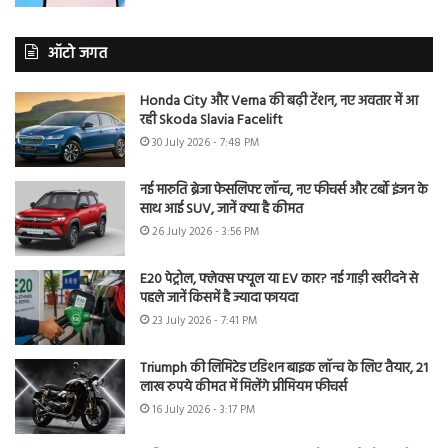
ऑटो जगत
Honda City और Verna की बढ़ी टेंशन, नए अवतार में आ
रही Skoda Slavia Facelift
30 July 2026 - 7:48 PM
नई मारुति ब्रेजा फेसलिफ्ट लॉन्च, नए फीचर्स और टर्बो इंजन के
साथ आई SUV, जानें क्या है कीमत
26 July 2026 - 3:56 PM
E20 पेट्रोल, फ्लेक्स फ्यूल या EV कार? नई गाड़ी खरीदने से
पहले जानें किसमें है ज्यादा फायदा
23 July 2026 - 7:41 PM
Triumph की लिमिटेड एडिशन बाइक लॉन्च के लिए तैयार, 21
लाख रुपये कीमत में मिलेंगे प्रीमियम फीचर्स
16 July 2026 - 3:17 PM