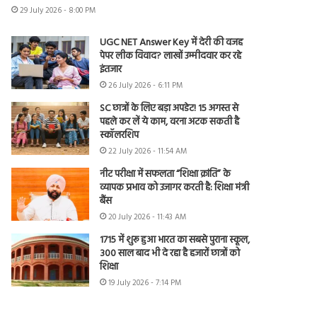
29 July 2026 - 8:00 PM
UGC NET Answer Key में देरी की वजह
पेपर लीक विवाद? लाखों उम्मीदवार कर रहे
इंतजार
26 July 2026 - 6:11 PM
SC छात्रों के लिए बड़ा अपडेट! 15 अगस्त से
पहले कर लें ये काम, वरना अटक सकती है
स्कॉलरशिप
22 July 2026 - 11:54 AM
नीट परीक्षा में सफलता “शिक्षा क्रांति” के
व्यापक प्रभाव को उजागर करती है: शिक्षा मंत्री
बैंस
20 July 2026 - 11:43 AM
1715 में शुरू हुआ भारत का सबसे पुराना स्कूल,
300 साल बाद भी दे रहा है हजारों छात्रों को
शिक्षा
19 July 2026 - 7:14 PM