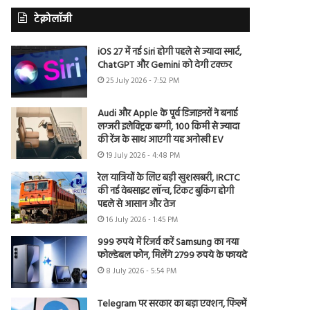
टेक्नोलॉजी
iOS 27 में नई Siri होगी पहले से ज्यादा स्मार्ट,
ChatGPT और Gemini को देगी टक्कर
25 July 2026 - 7:52 PM
Audi और Apple के पूर्व डिजाइनरों ने बनाई
लग्जरी इलेक्ट्रिक बग्गी, 100 किमी से ज्यादा
की रेंज के साथ आएगी यह अनोखी EV
19 July 2026 - 4:48 PM
रेल यात्रियों के लिए बड़ी खुशखबरी, IRCTC
की नई वेबसाइट लॉन्च, टिकट बुकिंग होगी
पहले से आसान और तेज
16 July 2026 - 1:45 PM
999 रुपये में रिजर्व करें Samsung का नया
फोल्डेबल फोन, मिलेंगे 2799 रुपये के फायदे
8 July 2026 - 5:54 PM
Telegram पर सरकार का बड़ा एक्शन, फिल्में