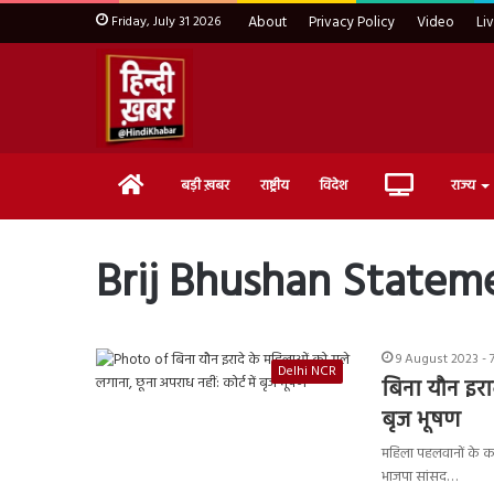
Friday, July 31 2026
About
Privacy Policy
Video
Li
Home
Live
बड़ी ख़बर
राष्ट्रीय
विदेश
राज्य
TV
Brij Bhushan Statem
9 August 2023 - 
Delhi NCR
बिना यौन इराद
बृज भूषण
महिला पहलवानों के कथि
भाजपा सांसद…