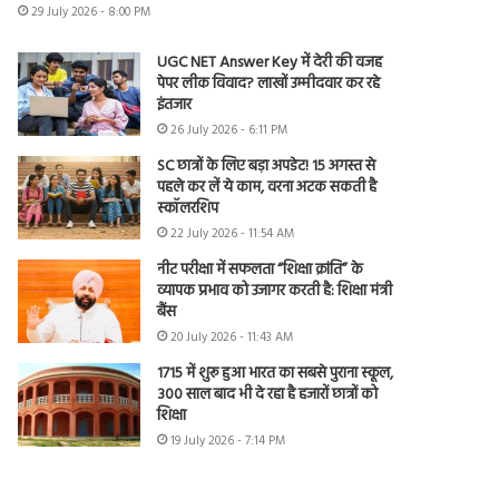
29 July 2026 - 8:00 PM
UGC NET Answer Key में देरी की वजह
पेपर लीक विवाद? लाखों उम्मीदवार कर रहे
इंतजार
26 July 2026 - 6:11 PM
SC छात्रों के लिए बड़ा अपडेट! 15 अगस्त से
पहले कर लें ये काम, वरना अटक सकती है
स्कॉलरशिप
22 July 2026 - 11:54 AM
नीट परीक्षा में सफलता “शिक्षा क्रांति” के
व्यापक प्रभाव को उजागर करती है: शिक्षा मंत्री
बैंस
20 July 2026 - 11:43 AM
1715 में शुरू हुआ भारत का सबसे पुराना स्कूल,
300 साल बाद भी दे रहा है हजारों छात्रों को
शिक्षा
19 July 2026 - 7:14 PM