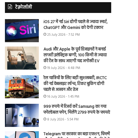
टेक्नोलॉजी
iOS 27 में नई Siri होगी पहले से ज्यादा स्मार्ट,
ChatGPT और Gemini को देगी टक्कर
25 July 2026 - 7:52 PM
Audi और Apple के पूर्व डिजाइनरों ने बनाई
लग्जरी इलेक्ट्रिक बग्गी, 100 किमी से ज्यादा
की रेंज के साथ आएगी यह अनोखी EV
19 July 2026 - 4:48 PM
रेल यात्रियों के लिए बड़ी खुशखबरी, IRCTC
की नई वेबसाइट लॉन्च, टिकट बुकिंग होगी
पहले से आसान और तेज
16 July 2026 - 1:45 PM
999 रुपये में रिजर्व करें Samsung का नया
फोल्डेबल फोन, मिलेंगे 2799 रुपये के फायदे
8 July 2026 - 5:54 PM
Telegram पर सरकार का बड़ा एक्शन, फिल्में