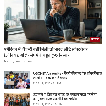
वायरल
अमेरिका में नौकरी नहीं मिली तो भारत लौटे सॉफ्टवेयर
इंजीनियर, बोले- संघर्ष ने बहुत कुछ सिखाया
29 July 2026 - 8:00 PM
UGC NET Answer Key में देरी की वजह पेपर लीक विवाद?
लाखों उम्मीदवार कर रहे इंतजार
26 July 2026 - 6:11 PM
SC छात्रों के लिए बड़ा अपडेट! 15 अगस्त से पहले कर लें ये
काम, वरना अटक सकती है स्कॉलरशिप
22 July 2026 - 11:54 AM