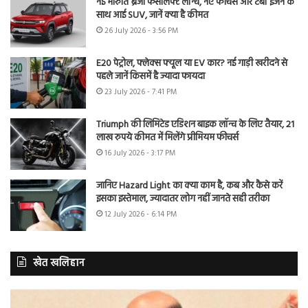
नई मारुति ब्रेजा फेसलिफ्ट लॉन्च, नए फीचर्स और टर्बो इंजन के
साथ आई SUV, जानें क्या है कीमत
26 July 2026 - 3:56 PM
E20 पेट्रोल, फ्लेक्स फ्यूल या EV कार? नई गाड़ी खरीदने से
पहले जानें किसमें है ज्यादा फायदा
23 July 2026 - 7:41 PM
Triumph की लिमिटेड एडिशन बाइक लॉन्च के लिए तैयार, 21
लाख रुपये कीमत में मिलेंगे प्रीमियम फीचर्स
16 July 2026 - 3:17 PM
जानिए Hazard Light का क्या काम है, कब और कैसे करें
इसका इस्तेमाल, ज्यादातर लोग नहीं जानते सही तरीका
12 July 2026 - 6:14 PM
खेत खलिहान