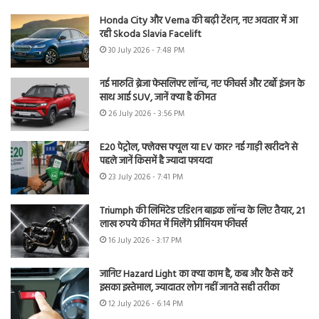
Honda City और Verna की बढ़ी टेंशन, नए अवतार में आ
रही Skoda Slavia Facelift
30 July 2026 - 7:48 PM
नई मारुति ब्रेजा फेसलिफ्ट लॉन्च, नए फीचर्स और टर्बो इंजन के
साथ आई SUV, जानें क्या है कीमत
26 July 2026 - 3:56 PM
E20 पेट्रोल, फ्लेक्स फ्यूल या EV कार? नई गाड़ी खरीदने से
पहले जानें किसमें है ज्यादा फायदा
23 July 2026 - 7:41 PM
Triumph की लिमिटेड एडिशन बाइक लॉन्च के लिए तैयार, 21
लाख रुपये कीमत में मिलेंगे प्रीमियम फीचर्स
16 July 2026 - 3:17 PM
जानिए Hazard Light का क्या काम है, कब और कैसे करें
इसका इस्तेमाल, ज्यादातर लोग नहीं जानते सही तरीका
12 July 2026 - 6:14 PM