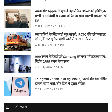
Audi और Apple के पूर्व डिजाइनरों ने बनाई लग्जरी इलेक्ट्रिक
बग्गी, 100 किमी से ज्यादा की रेंज के साथ आएगी यह अनोखी
EV
19 July 2026 - 4:48 PM
रेल यात्रियों के लिए बड़ी खुशखबरी, IRCTC की नई वेबसाइट
लॉन्च, टिकट बुकिंग होगी पहले से आसान और तेज
16 July 2026 - 1:45 PM
999 रुपये में रिजर्व करें Samsung का नया फोल्डेबल फोन,
मिलेंगे 2799 रुपये के फायदे
8 July 2026 - 5:54 PM
Telegram पर सरकार का बड़ा एक्शन, फिल्में और वेब सीरीज
देखना पड़ेगा भारी, तीन दिनों में दूसरा नोटिस
5 July 2026 - 2:25 PM
ऑटो जगत