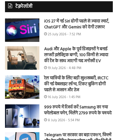
टेक्नोलॉजी
iOS 27 में नई Siri होगी पहले से ज्यादा स्मार्ट,
ChatGPT और Gemini को देगी टक्कर
25 July 2026 - 7:52 PM
Audi और Apple के पूर्व डिजाइनरों ने बनाई
लग्जरी इलेक्ट्रिक बग्गी, 100 किमी से ज्यादा
की रेंज के साथ आएगी यह अनोखी EV
19 July 2026 - 4:48 PM
रेल यात्रियों के लिए बड़ी खुशखबरी, IRCTC
की नई वेबसाइट लॉन्च, टिकट बुकिंग होगी
पहले से आसान और तेज
16 July 2026 - 1:45 PM
999 रुपये में रिजर्व करें Samsung का नया
फोल्डेबल फोन, मिलेंगे 2799 रुपये के फायदे
8 July 2026 - 5:54 PM
Telegram पर सरकार का बड़ा एक्शन, फिल्में