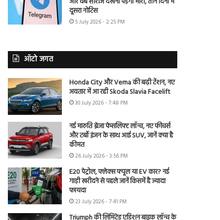
और वेब सीरीज देखना पड़ेगा भारी, तीन दिनों में
दूसरा नोटिस
5 July 2026 - 2:25 PM
ऑटो जगत
Honda City और Verna की बढ़ी टेंशन, नए
अवतार में आ रही Skoda Slavia Facelift
30 July 2026 - 7:48 PM
नई मारुति ब्रेजा फेसलिफ्ट लॉन्च, नए फीचर्स
और टर्बो इंजन के साथ आई SUV, जानें क्या है
कीमत
26 July 2026 - 3:56 PM
E20 पेट्रोल, फ्लेक्स फ्यूल या EV कार? नई
गाड़ी खरीदने से पहले जानें किसमें है ज्यादा
फायदा
23 July 2026 - 7:41 PM
Triumph की लिमिटेड एडिशन बाइक लॉन्च के