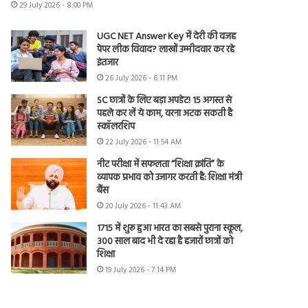
29 July 2026 - 8:00 PM
UGC NET Answer Key में देरी की वजह
पेपर लीक विवाद? लाखों उम्मीदवार कर रहे
इंतजार
26 July 2026 - 6:11 PM
SC छात्रों के लिए बड़ा अपडेट! 15 अगस्त से
पहले कर लें ये काम, वरना अटक सकती है
स्कॉलरशिप
22 July 2026 - 11:54 AM
नीट परीक्षा में सफलता “शिक्षा क्रांति” के
व्यापक प्रभाव को उजागर करती है: शिक्षा मंत्री
बैंस
20 July 2026 - 11:43 AM
1715 में शुरू हुआ भारत का सबसे पुराना स्कूल,
300 साल बाद भी दे रहा है हजारों छात्रों को
शिक्षा
19 July 2026 - 7:14 PM