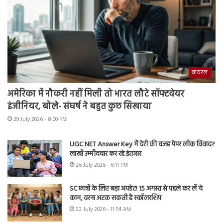
वायरल
अमेरिका में नौकरी नहीं मिली तो भारत लौटे सॉफ्टवेयर
इंजीनियर, बोले- संघर्ष ने बहुत कुछ सिखाया
29 July 2026 - 8:00 PM
UGC NET Answer Key में देरी की वजह पेपर लीक विवाद?
लाखों उम्मीदवार कर रहे इंतजार
26 July 2026 - 6:11 PM
SC छात्रों के लिए बड़ा अपडेट! 15 अगस्त से पहले कर लें ये
काम, वरना अटक सकती है स्कॉलरशिप
22 July 2026 - 11:54 AM