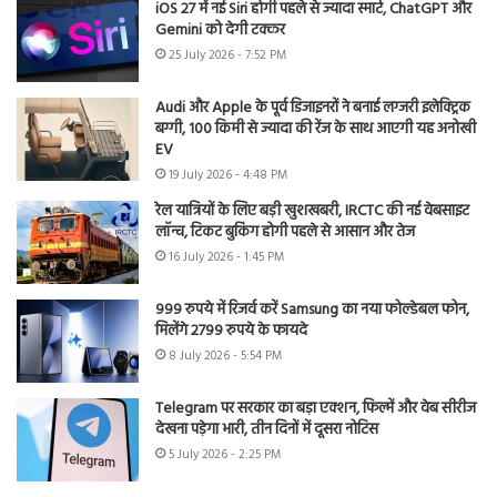
iOS 27 में नई Siri होगी पहले से ज्यादा स्मार्ट, ChatGPT और
Gemini को देगी टक्कर
25 July 2026 - 7:52 PM
Audi और Apple के पूर्व डिजाइनरों ने बनाई लग्जरी इलेक्ट्रिक
बग्गी, 100 किमी से ज्यादा की रेंज के साथ आएगी यह अनोखी
EV
19 July 2026 - 4:48 PM
रेल यात्रियों के लिए बड़ी खुशखबरी, IRCTC की नई वेबसाइट
लॉन्च, टिकट बुकिंग होगी पहले से आसान और तेज
16 July 2026 - 1:45 PM
999 रुपये में रिजर्व करें Samsung का नया फोल्डेबल फोन,
मिलेंगे 2799 रुपये के फायदे
8 July 2026 - 5:54 PM
Telegram पर सरकार का बड़ा एक्शन, फिल्में और वेब सीरीज
देखना पड़ेगा भारी, तीन दिनों में दूसरा नोटिस
5 July 2026 - 2:25 PM