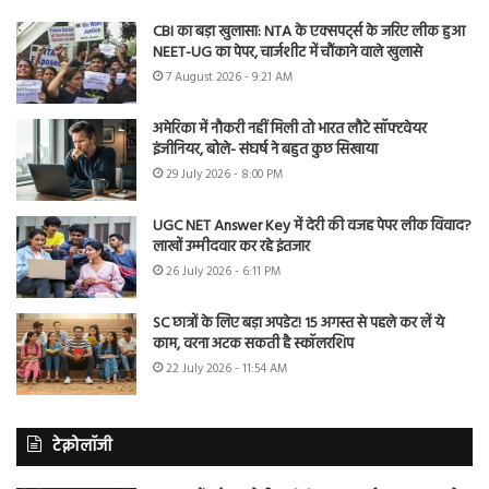
CBI का बड़ा खुलासा: NTA के एक्सपर्ट्स के जरिए लीक हुआ
NEET-UG का पेपर, चार्जशीट में चौंकाने वाले खुलासे
7 August 2026 - 9:21 AM
अमेरिका में नौकरी नहीं मिली तो भारत लौटे सॉफ्टवेयर
इंजीनियर, बोले- संघर्ष ने बहुत कुछ सिखाया
29 July 2026 - 8:00 PM
UGC NET Answer Key में देरी की वजह पेपर लीक विवाद?
लाखों उम्मीदवार कर रहे इंतजार
26 July 2026 - 6:11 PM
SC छात्रों के लिए बड़ा अपडेट! 15 अगस्त से पहले कर लें ये
काम, वरना अटक सकती है स्कॉलरशिप
22 July 2026 - 11:54 AM
टेक्नोलॉजी