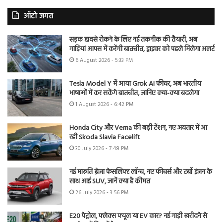
ऑटो जगत
सड़क हादसे रोकने के लिए नई तकनीक की तैयारी, अब
गाड़ियां आपस में करेंगी बातचीत, ड्राइवर को पहले मिलेगा अलर्ट
6 August 2026 - 5:33 PM
Tesla Model Y में आया Grok AI फीचर, अब भारतीय
भाषाओं में कर सकेंगे बातचीत, जानिए क्या-क्या बदलेगा
1 August 2026 - 6:42 PM
Honda City और Verna की बढ़ी टेंशन, नए अवतार में आ
रही Skoda Slavia Facelift
30 July 2026 - 7:48 PM
नई मारुति ब्रेजा फेसलिफ्ट लॉन्च, नए फीचर्स और टर्बो इंजन के
साथ आई SUV, जानें क्या है कीमत
26 July 2026 - 3:56 PM
E20 पेट्रोल, फ्लेक्स फ्यूल या EV कार? नई गाड़ी खरीदने से