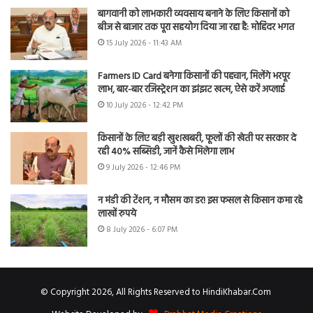
बागवानी को लाभकारी व्यवसाय बनाने के लिए किसानों को
बीज से बाजार तक पूरा सहयोग दिया जा रहा है: मोहिंदर भगत
15 July 2026 - 11:43 AM
Farmers ID Card बनेगा किसानों की पहचान, मिलेंगे भरपूर
लाभ, बार-बार रजिस्ट्रेशन का झंझट खत्म, ऐसे करें अप्लाई
10 July 2026 - 12:42 PM
किसानों के लिए बड़ी खुशखबरी, फूलों की खेती पर सरकार दे
रही 40% सब्सिडी, जानें कैसे मिलेगा लाभ
9 July 2026 - 12:46 PM
न मंडी की टेंशन, न मौसम का डर! इस फसल से किसान कमा रहे
लाखों रुपये
8 July 2026 - 6:07 PM
© Copyright 2026, All Rights Reserved to HindiKhabar.Com