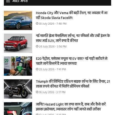
ऑटो जगत
Honda City और Verna की बढ़ी टेंशन, नए अवतार में आ
रही Skoda Slavia Facelift
30 July 2026 - 7:48 PM
नई मारुति ब्रेजा फेसलिफ्ट लॉन्च, नए फीचर्स और टर्बो इंजन के
साथ आई SUV, जानें क्या है कीमत
26 July 2026 - 3:56 PM
E20 पेट्रोल, फ्लेक्स फ्यूल या EV कार? नई गाड़ी खरीदने से
पहले जानें किसमें है ज्यादा फायदा
23 July 2026 - 7:41 PM
Triumph की लिमिटेड एडिशन बाइक लॉन्च के लिए तैयार, 21
लाख रुपये कीमत में मिलेंगे प्रीमियम फीचर्स
16 July 2026 - 3:17 PM
जानिए Hazard Light का क्या काम है, कब और कैसे करें
इसका इस्तेमाल, ज्यादातर लोग नहीं जानते सही तरीका