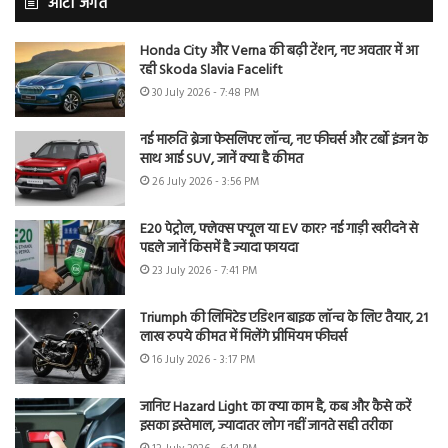
ऑटो जगत
Honda City और Verna की बढ़ी टेंशन, नए अवतार में आ
रही Skoda Slavia Facelift
30 July 2026 - 7:48 PM
नई मारुति ब्रेजा फेसलिफ्ट लॉन्च, नए फीचर्स और टर्बो इंजन के
साथ आई SUV, जानें क्या है कीमत
26 July 2026 - 3:56 PM
E20 पेट्रोल, फ्लेक्स फ्यूल या EV कार? नई गाड़ी खरीदने से
पहले जानें किसमें है ज्यादा फायदा
23 July 2026 - 7:41 PM
Triumph की लिमिटेड एडिशन बाइक लॉन्च के लिए तैयार, 21
लाख रुपये कीमत में मिलेंगे प्रीमियम फीचर्स
16 July 2026 - 3:17 PM
जानिए Hazard Light का क्या काम है, कब और कैसे करें
इसका इस्तेमाल, ज्यादातर लोग नहीं जानते सही तरीका