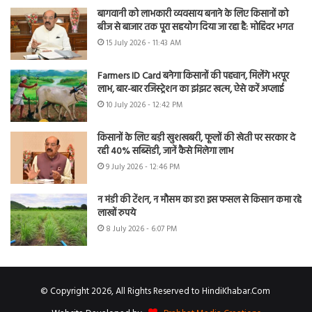
बागवानी को लाभकारी व्यवसाय बनाने के लिए किसानों को
बीज से बाजार तक पूरा सहयोग दिया जा रहा है: मोहिंदर भगत
15 July 2026 - 11:43 AM
Farmers ID Card बनेगा किसानों की पहचान, मिलेंगे भरपूर
लाभ, बार-बार रजिस्ट्रेशन का झंझट खत्म, ऐसे करें अप्लाई
10 July 2026 - 12:42 PM
किसानों के लिए बड़ी खुशखबरी, फूलों की खेती पर सरकार दे
रही 40% सब्सिडी, जानें कैसे मिलेगा लाभ
9 July 2026 - 12:46 PM
न मंडी की टेंशन, न मौसम का डर! इस फसल से किसान कमा रहे
लाखों रुपये
8 July 2026 - 6:07 PM
© Copyright 2026, All Rights Reserved to HindiKhabar.Com