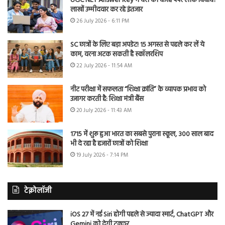
UGC NET Answer Key में देरी की वजह पेपर लीक विवाद?
लाखों उम्मीदवार कर रहे इंतजार
26 July 2026 - 6:11 PM
SC छात्रों के लिए बड़ा अपडेट! 15 अगस्त से पहले कर लें ये
काम, वरना अटक सकती है स्कॉलरशिप
22 July 2026 - 11:54 AM
नीट परीक्षा में सफलता “शिक्षा क्रांति” के व्यापक प्रभाव को
उजागर करती है: शिक्षा मंत्री बैंस
20 July 2026 - 11:43 AM
1715 में शुरू हुआ भारत का सबसे पुराना स्कूल, 300 साल बाद
भी दे रहा है हजारों छात्रों को शिक्षा
19 July 2026 - 7:14 PM
टेक्नोलॉजी
iOS 27 में नई Siri होगी पहले से ज्यादा स्मार्ट, ChatGPT और
Gemini को देगी टक्कर