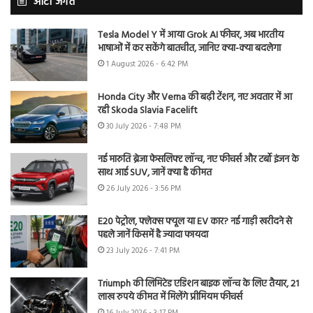
ऑटो जगत
Tesla Model Y में आया Grok AI फीचर, अब भारतीय
भाषाओं में कर सकेंगे बातचीत, जानिए क्या-क्या बदलेगा
1 August 2026 - 6:42 PM
Honda City और Verna की बढ़ी टेंशन, नए अवतार में आ
रही Skoda Slavia Facelift
30 July 2026 - 7:48 PM
नई मारुति ब्रेजा फेसलिफ्ट लॉन्च, नए फीचर्स और टर्बो इंजन के
साथ आई SUV, जानें क्या है कीमत
26 July 2026 - 3:56 PM
E20 पेट्रोल, फ्लेक्स फ्यूल या EV कार? नई गाड़ी खरीदने से
पहले जानें किसमें है ज्यादा फायदा
23 July 2026 - 7:41 PM
Triumph की लिमिटेड एडिशन बाइक लॉन्च के लिए तैयार, 21
लाख रुपये कीमत में मिलेंगे प्रीमियम फीचर्स