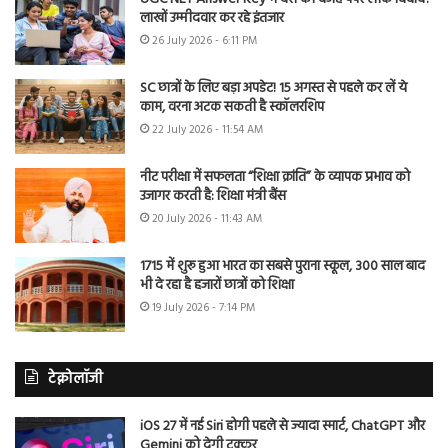
लाखों उम्मीदवार कर रहे इंतजार
26 July 2026 - 6:11 PM
SC छात्रों के लिए बड़ा अपडेट! 15 अगस्त से पहले कर लें ये
काम, वरना अटक सकती है स्कॉलरशिप
22 July 2026 - 11:54 AM
नीट परीक्षा में सफलता “शिक्षा क्रांति” के व्यापक प्रभाव को
उजागर करती है: शिक्षा मंत्री बैंस
20 July 2026 - 11:43 AM
1715 में शुरू हुआ भारत का सबसे पुराना स्कूल, 300 साल बाद
भी दे रहा है हजारों छात्रों को शिक्षा
19 July 2026 - 7:14 PM
टेक्नोलॉजी
iOS 27 में नई Siri होगी पहले से ज्यादा स्मार्ट, ChatGPT और
Gemini को देगी टक्कर