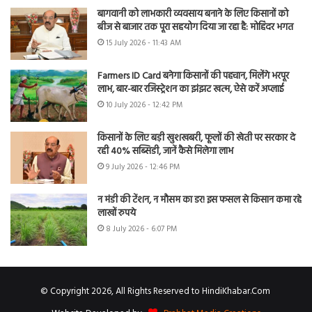
बागवानी को लाभकारी व्यवसाय बनाने के लिए किसानों को
बीज से बाजार तक पूरा सहयोग दिया जा रहा है: मोहिंदर भगत
15 July 2026 - 11:43 AM
Farmers ID Card बनेगा किसानों की पहचान, मिलेंगे भरपूर
लाभ, बार-बार रजिस्ट्रेशन का झंझट खत्म, ऐसे करें अप्लाई
10 July 2026 - 12:42 PM
किसानों के लिए बड़ी खुशखबरी, फूलों की खेती पर सरकार दे
रही 40% सब्सिडी, जानें कैसे मिलेगा लाभ
9 July 2026 - 12:46 PM
न मंडी की टेंशन, न मौसम का डर! इस फसल से किसान कमा रहे
लाखों रुपये
8 July 2026 - 6:07 PM
© Copyright 2026, All Rights Reserved to HindiKhabar.Com