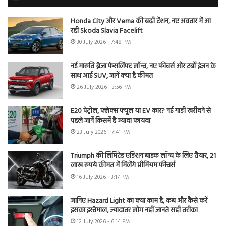
Honda City और Verna की बढ़ी टेंशन, नए अवतार में आ
रही Skoda Slavia Facelift
30 July 2026 - 7:48 PM
नई मारुति ब्रेजा फेसलिफ्ट लॉन्च, नए फीचर्स और टर्बो इंजन के
साथ आई SUV, जानें क्या है कीमत
26 July 2026 - 3:56 PM
E20 पेट्रोल, फ्लेक्स फ्यूल या EV कार? नई गाड़ी खरीदने से
पहले जानें किसमें है ज्यादा फायदा
23 July 2026 - 7:41 PM
Triumph की लिमिटेड एडिशन बाइक लॉन्च के लिए तैयार, 21
लाख रुपये कीमत में मिलेंगे प्रीमियम फीचर्स
16 July 2026 - 3:17 PM
जानिए Hazard Light का क्या काम है, कब और कैसे करें
इसका इस्तेमाल, ज्यादातर लोग नहीं जानते सही तरीका
12 July 2026 - 6:14 PM