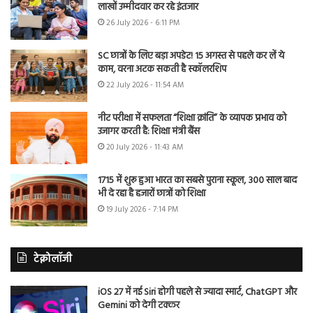
लाखों उम्मीदवार कर रहे इंतजार
26 July 2026 - 6:11 PM
SC छात्रों के लिए बड़ा अपडेट! 15 अगस्त से पहले कर लें ये
काम, वरना अटक सकती है स्कॉलरशिप
22 July 2026 - 11:54 AM
नीट परीक्षा में सफलता “शिक्षा क्रांति” के व्यापक प्रभाव को
उजागर करती है: शिक्षा मंत्री बैंस
20 July 2026 - 11:43 AM
1715 में शुरू हुआ भारत का सबसे पुराना स्कूल, 300 साल बाद
भी दे रहा है हजारों छात्रों को शिक्षा
19 July 2026 - 7:14 PM
टेक्नोलॉजी
iOS 27 में नई Siri होगी पहले से ज्यादा स्मार्ट, ChatGPT और
Gemini को देगी टक्कर