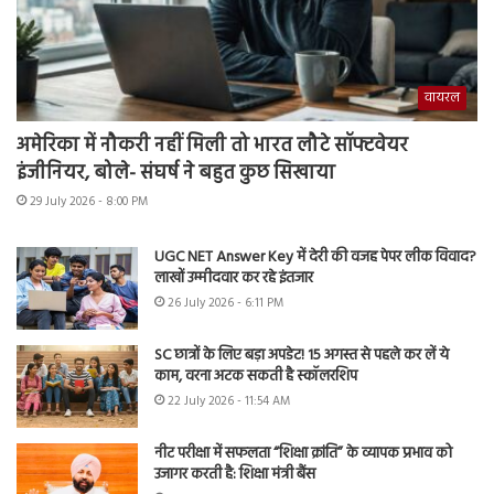
वायरल
अमेरिका में नौकरी नहीं मिली तो भारत लौटे सॉफ्टवेयर
इंजीनियर, बोले- संघर्ष ने बहुत कुछ सिखाया
29 July 2026 - 8:00 PM
UGC NET Answer Key में देरी की वजह पेपर लीक विवाद?
लाखों उम्मीदवार कर रहे इंतजार
26 July 2026 - 6:11 PM
SC छात्रों के लिए बड़ा अपडेट! 15 अगस्त से पहले कर लें ये
काम, वरना अटक सकती है स्कॉलरशिप
22 July 2026 - 11:54 AM
नीट परीक्षा में सफलता “शिक्षा क्रांति” के व्यापक प्रभाव को
उजागर करती है: शिक्षा मंत्री बैंस