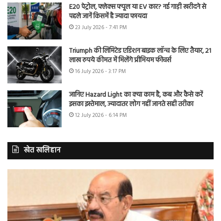
E20 पेट्रोल, फ्लेक्स फ्यूल या EV कार? नई गाड़ी खरीदने से
पहले जानें किसमें है ज्यादा फायदा
23 July 2026 - 7:41 PM
Triumph की लिमिटेड एडिशन बाइक लॉन्च के लिए तैयार, 21
लाख रुपये कीमत में मिलेंगे प्रीमियम फीचर्स
16 July 2026 - 3:17 PM
जानिए Hazard Light का क्या काम है, कब और कैसे करें
इसका इस्तेमाल, ज्यादातर लोग नहीं जानते सही तरीका
12 July 2026 - 6:14 PM
खेत खलिहान