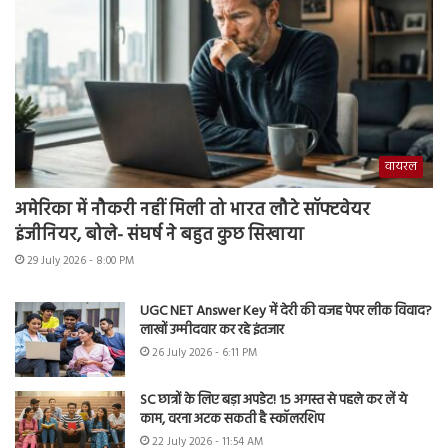
वायरल
अमेरिका में नौकरी नहीं मिली तो भारत लौटे सॉफ्टवेयर
इंजीनियर, बोले- संघर्ष ने बहुत कुछ सिखाया
29 July 2026 - 8:00 PM
UGC NET Answer Key में देरी की वजह पेपर लीक विवाद?
लाखों उम्मीदवार कर रहे इंतजार
26 July 2026 - 6:11 PM
SC छात्रों के लिए बड़ा अपडेट! 15 अगस्त से पहले कर लें ये
काम, वरना अटक सकती है स्कॉलरशिप
22 July 2026 - 11:54 AM