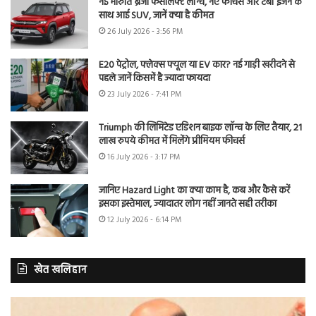
नई मारुति ब्रेजा फेसलिफ्ट लॉन्च, नए फीचर्स और टर्बो इंजन के
साथ आई SUV, जानें क्या है कीमत
26 July 2026 - 3:56 PM
E20 पेट्रोल, फ्लेक्स फ्यूल या EV कार? नई गाड़ी खरीदने से
पहले जानें किसमें है ज्यादा फायदा
23 July 2026 - 7:41 PM
Triumph की लिमिटेड एडिशन बाइक लॉन्च के लिए तैयार, 21
लाख रुपये कीमत में मिलेंगे प्रीमियम फीचर्स
16 July 2026 - 3:17 PM
जानिए Hazard Light का क्या काम है, कब और कैसे करें
इसका इस्तेमाल, ज्यादातर लोग नहीं जानते सही तरीका
12 July 2026 - 6:14 PM
खेत खलिहान