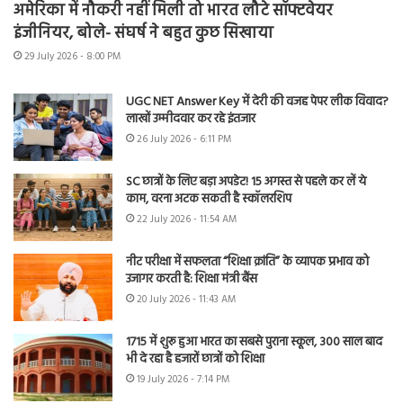
अमेरिका में नौकरी नहीं मिली तो भारत लौटे सॉफ्टवेयर
इंजीनियर, बोले- संघर्ष ने बहुत कुछ सिखाया
29 July 2026 - 8:00 PM
UGC NET Answer Key में देरी की वजह पेपर लीक विवाद?
लाखों उम्मीदवार कर रहे इंतजार
26 July 2026 - 6:11 PM
SC छात्रों के लिए बड़ा अपडेट! 15 अगस्त से पहले कर लें ये
काम, वरना अटक सकती है स्कॉलरशिप
22 July 2026 - 11:54 AM
नीट परीक्षा में सफलता “शिक्षा क्रांति” के व्यापक प्रभाव को
उजागर करती है: शिक्षा मंत्री बैंस
20 July 2026 - 11:43 AM
1715 में शुरू हुआ भारत का सबसे पुराना स्कूल, 300 साल बाद
भी दे रहा है हजारों छात्रों को शिक्षा
19 July 2026 - 7:14 PM