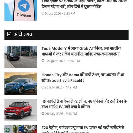
Telegram पर सरकार का बड़ा एक्शन, फिल्में और वेब सीरीज
देखना पड़ेगा भारी, तीन दिनों में दूसरा नोटिस
5 July 2026 - 2:25 PM
ऑटो जगत
Tesla Model Y में आया Grok AI फीचर, अब भारतीय
भाषाओं में कर सकेंगे बातचीत, जानिए क्या-क्या बदलेगा
1 August 2026 - 6:42 PM
Honda City और Verna की बढ़ी टेंशन, नए अवतार में आ
रही Skoda Slavia Facelift
30 July 2026 - 7:48 PM
नई मारुति ब्रेजा फेसलिफ्ट लॉन्च, नए फीचर्स और टर्बो इंजन के
साथ आई SUV, जानें क्या है कीमत
26 July 2026 - 3:56 PM
E20 पेट्रोल, फ्लेक्स फ्यूल या EV कार? नई गाड़ी खरीदने से