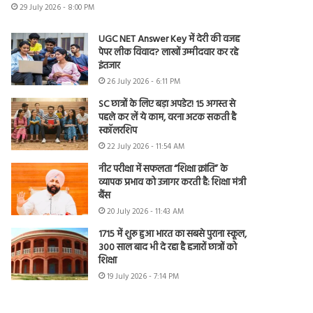
29 July 2026 - 8:00 PM
UGC NET Answer Key में देरी की वजह
पेपर लीक विवाद? लाखों उम्मीदवार कर रहे
इंतजार
26 July 2026 - 6:11 PM
SC छात्रों के लिए बड़ा अपडेट! 15 अगस्त से
पहले कर लें ये काम, वरना अटक सकती है
स्कॉलरशिप
22 July 2026 - 11:54 AM
नीट परीक्षा में सफलता “शिक्षा क्रांति” के
व्यापक प्रभाव को उजागर करती है: शिक्षा मंत्री
बैंस
20 July 2026 - 11:43 AM
1715 में शुरू हुआ भारत का सबसे पुराना स्कूल,
300 साल बाद भी दे रहा है हजारों छात्रों को
शिक्षा
19 July 2026 - 7:14 PM