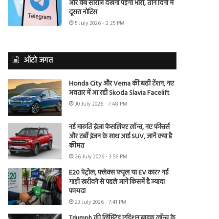
और वेब सीरीज देखना पड़ेगा भारी, तीन दिनों में
दूसरा नोटिस
5 July 2026 - 2:25 PM
ऑटो जगत
Honda City और Verna की बढ़ी टेंशन, नए
अवतार में आ रही Skoda Slavia Facelift
30 July 2026 - 7:48 PM
नई मारुति ब्रेजा फेसलिफ्ट लॉन्च, नए फीचर्स
और टर्बो इंजन के साथ आई SUV, जानें क्या है
कीमत
26 July 2026 - 3:56 PM
E20 पेट्रोल, फ्लेक्स फ्यूल या EV कार? नई
गाड़ी खरीदने से पहले जानें किसमें है ज्यादा
फायदा
23 July 2026 - 7:41 PM
Triumph की लिमिटेड एडिशन बाइक लॉन्च के