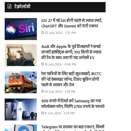
टेक्नोलॉजी
iOS 27 में नई Siri होगी पहले से ज्यादा स्मार्ट,
ChatGPT और Gemini को देगी टक्कर
25 July 2026 - 7:52 PM
Audi और Apple के पूर्व डिजाइनरों ने बनाई
लग्जरी इलेक्ट्रिक बग्गी, 100 किमी से ज्यादा
की रेंज के साथ आएगी यह अनोखी EV
19 July 2026 - 4:48 PM
रेल यात्रियों के लिए बड़ी खुशखबरी, IRCTC
की नई वेबसाइट लॉन्च, टिकट बुकिंग होगी
पहले से आसान और तेज
16 July 2026 - 1:45 PM
999 रुपये में रिजर्व करें Samsung का नया
फोल्डेबल फोन, मिलेंगे 2799 रुपये के फायदे
8 July 2026 - 5:54 PM
Telegram पर सरकार का बड़ा एक्शन, फिल्में