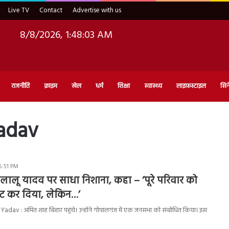
Live TV
Contact
Advertise with us
8/8/2026, 1:48:04 AM
राजनीति
क्राइम
खेल
धर्म
शिक्षा
स्वास्थ्य
लाइफ़स्टाइल
सिन
adav
5:51 PM
लालू यादव पर साधा निशाना, कहा – ‘पूरे परिवार को
सेट कर दिया, लेकिन…’
adav : अमित शाह बिहार पहुंचे। उन्होंने गोपालगंज में एक जनसभा को संबोधित किया। इस