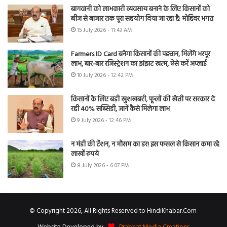
बागवानी को लाभकारी व्यवसाय बनाने के लिए किसानों को
बीज से बाजार तक पूरा सहयोग दिया जा रहा है: मोहिंदर भगत
15 July 2026 - 11:43 AM
Farmers ID Card बनेगा किसानों की पहचान, मिलेंगे भरपूर
लाभ, बार-बार रजिस्ट्रेशन का झंझट खत्म, ऐसे करें अप्लाई
10 July 2026 - 12:42 PM
किसानों के लिए बड़ी खुशखबरी, फूलों की खेती पर सरकार दे
रही 40% सब्सिडी, जानें कैसे मिलेगा लाभ
9 July 2026 - 12:46 PM
न मंडी की टेंशन, न मौसम का डर! इस फसल से किसान कमा रहे
लाखों रुपये
8 July 2026 - 6:07 PM
© Copyright 2026, All Rights Reserved to HindiKhabar.Com