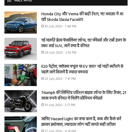
ऑटो जगत
Honda City और Verna की बढ़ी टेंशन, नए अवतार में आ
रही Skoda Slavia Facelift
30 July 2026 - 7:48 PM
नई मारुति ब्रेजा फेसलिफ्ट लॉन्च, नए फीचर्स और टर्बो इंजन के
साथ आई SUV, जानें क्या है कीमत
26 July 2026 - 3:56 PM
E20 पेट्रोल, फ्लेक्स फ्यूल या EV कार? नई गाड़ी खरीदने से
पहले जानें किसमें है ज्यादा फायदा
23 July 2026 - 7:41 PM
Triumph की लिमिटेड एडिशन बाइक लॉन्च के लिए तैयार, 21
लाख रुपये कीमत में मिलेंगे प्रीमियम फीचर्स
16 July 2026 - 3:17 PM
जानिए Hazard Light का क्या काम है, कब और कैसे करें
इसका इस्तेमाल, ज्यादातर लोग नहीं जानते सही तरीका
12 July 2026 - 6:14 PM