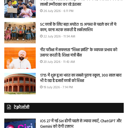
लाखों उम्मीदवार कर रहे इंतजार
26 July 2026 - 6:11 PM
SC छात्रों के लिए बड़ा अपडेट! 15 अगस्त से पहले कर लें ये
काम, वरना अटक सकती है स्कॉलरशिप
22 July 2026 - 11:54 AM
नीट परीक्षा में सफलता “शिक्षा क्रांति” के व्यापक प्रभाव को
उजागर करती है: शिक्षा मंत्री बैंस
20 July 2026 - 11:43 AM
1715 में शुरू हुआ भारत का सबसे पुराना स्कूल, 300 साल बाद
भी दे रहा है हजारों छात्रों को शिक्षा
19 July 2026 - 7:14 PM
टेक्नोलॉजी
iOS 27 में नई Siri होगी पहले से ज्यादा स्मार्ट, ChatGPT और
Gemini को देगी टक्कर