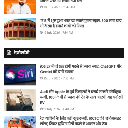
उजागर करती है: शिक्षा मंत्री बैंस
20 July 2026 - 11:43 AM
1715 में शुरू हुआ भारत का सबसे पुराना स्कूल, 300 साल बाद
भी दे रहा है हजारों छात्रों को शिक्षा
19 July 2026 - 7:14 PM
टेक्नोलॉजी
iOS 27 में नई Siri होगी पहले से ज्यादा स्मार्ट, ChatGPT और
Gemini को देगी टक्कर
25 July 2026 - 7:52 PM
Audi और Apple के पूर्व डिजाइनरों ने बनाई लग्जरी इलेक्ट्रिक
बग्गी, 100 किमी से ज्यादा की रेंज के साथ आएगी यह अनोखी
EV
19 July 2026 - 4:48 PM
रेल यात्रियों के लिए बड़ी खुशखबरी, IRCTC की नई वेबसाइट
लॉन्च, टिकट बुकिंग होगी पहले से आसान और तेज