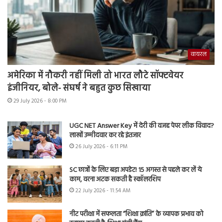
वायरल
अमेरिका में नौकरी नहीं मिली तो भारत लौटे सॉफ्टवेयर
इंजीनियर, बोले- संघर्ष ने बहुत कुछ सिखाया
29 July 2026 - 8:00 PM
UGC NET Answer Key में देरी की वजह पेपर लीक विवाद?
लाखों उम्मीदवार कर रहे इंतजार
26 July 2026 - 6:11 PM
SC छात्रों के लिए बड़ा अपडेट! 15 अगस्त से पहले कर लें ये
काम, वरना अटक सकती है स्कॉलरशिप
22 July 2026 - 11:54 AM
नीट परीक्षा में सफलता “शिक्षा क्रांति” के व्यापक प्रभाव को