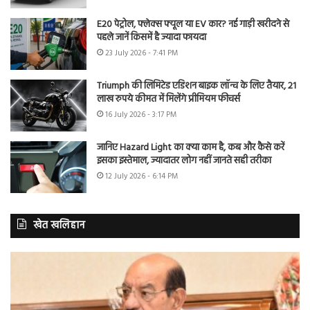
E20 पेट्रोल, फ्लेक्स फ्यूल या EV कार? नई गाड़ी खरीदने से
पहले जानें किसमें है ज्यादा फायदा
23 July 2026 - 7:41 PM
Triumph की लिमिटेड एडिशन बाइक लॉन्च के लिए तैयार, 21
लाख रुपये कीमत में मिलेंगे प्रीमियम फीचर्स
16 July 2026 - 3:17 PM
जानिए Hazard Light का क्या काम है, कब और कैसे करें
इसका इस्तेमाल, ज्यादातर लोग नहीं जानते सही तरीका
12 July 2026 - 6:14 PM
खेत खलिहान