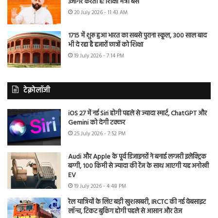
उजागर करती है: शिक्षा मंत्री बैंस
20 July 2026 - 11:43 AM
1715 में शुरू हुआ भारत का सबसे पुराना स्कूल, 300 साल बाद
भी दे रहा है हजारों छात्रों को शिक्षा
19 July 2026 - 7:14 PM
टेक्नोलॉजी
iOS 27 में नई Siri होगी पहले से ज्यादा स्मार्ट, ChatGPT और
Gemini को देगी टक्कर
25 July 2026 - 7:52 PM
Audi और Apple के पूर्व डिजाइनरों ने बनाई लग्जरी इलेक्ट्रिक
बग्गी, 100 किमी से ज्यादा की रेंज के साथ आएगी यह अनोखी
EV
19 July 2026 - 4:48 PM
रेल यात्रियों के लिए बड़ी खुशखबरी, IRCTC की नई वेबसाइट
लॉन्च, टिकट बुकिंग होगी पहले से आसान और तेज