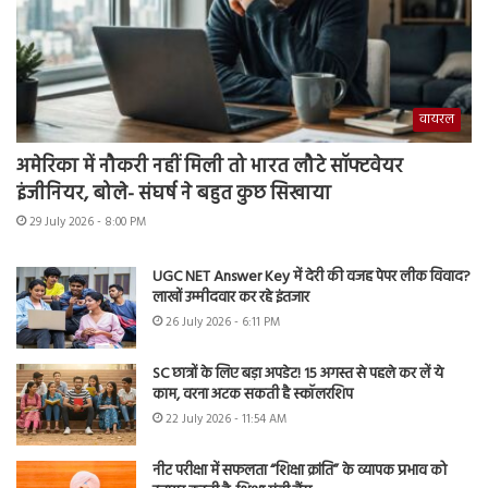
वायरल
अमेरिका में नौकरी नहीं मिली तो भारत लौटे सॉफ्टवेयर
इंजीनियर, बोले- संघर्ष ने बहुत कुछ सिखाया
29 July 2026 - 8:00 PM
UGC NET Answer Key में देरी की वजह पेपर लीक विवाद?
लाखों उम्मीदवार कर रहे इंतजार
26 July 2026 - 6:11 PM
SC छात्रों के लिए बड़ा अपडेट! 15 अगस्त से पहले कर लें ये
काम, वरना अटक सकती है स्कॉलरशिप
22 July 2026 - 11:54 AM
नीट परीक्षा में सफलता “शिक्षा क्रांति” के व्यापक प्रभाव को