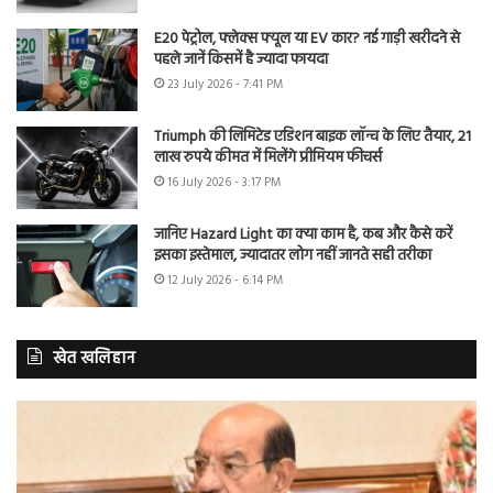
E20 पेट्रोल, फ्लेक्स फ्यूल या EV कार? नई गाड़ी खरीदने से
पहले जानें किसमें है ज्यादा फायदा
23 July 2026 - 7:41 PM
Triumph की लिमिटेड एडिशन बाइक लॉन्च के लिए तैयार, 21
लाख रुपये कीमत में मिलेंगे प्रीमियम फीचर्स
16 July 2026 - 3:17 PM
जानिए Hazard Light का क्या काम है, कब और कैसे करें
इसका इस्तेमाल, ज्यादातर लोग नहीं जानते सही तरीका
12 July 2026 - 6:14 PM
खेत खलिहान