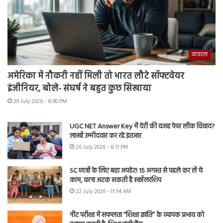
वायरल
अमेरिका में नौकरी नहीं मिली तो भारत लौटे सॉफ्टवेयर
इंजीनियर, बोले- संघर्ष ने बहुत कुछ सिखाया
29 July 2026 - 8:00 PM
UGC NET Answer Key में देरी की वजह पेपर लीक विवाद?
लाखों उम्मीदवार कर रहे इंतजार
26 July 2026 - 6:11 PM
SC छात्रों के लिए बड़ा अपडेट! 15 अगस्त से पहले कर लें ये
काम, वरना अटक सकती है स्कॉलरशिप
22 July 2026 - 11:54 AM
नीट परीक्षा में सफलता “शिक्षा क्रांति” के व्यापक प्रभाव को