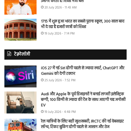
उजागर करती है: शिक्षा मंत्री बैंस
20 July 2026 - 11:43 AM
1715 में शुरू हुआ भारत का सबसे पुराना स्कूल, 300 साल बाद
भी दे रहा है हजारों छात्रों को शिक्षा
19 July 2026 - 7:14 PM
टेक्नोलॉजी
iOS 27 में नई Siri होगी पहले से ज्यादा स्मार्ट, ChatGPT और
Gemini को देगी टक्कर
25 July 2026 - 7:52 PM
Audi और Apple के पूर्व डिजाइनरों ने बनाई लग्जरी इलेक्ट्रिक
बग्गी, 100 किमी से ज्यादा की रेंज के साथ आएगी यह अनोखी
EV
19 July 2026 - 4:48 PM
रेल यात्रियों के लिए बड़ी खुशखबरी, IRCTC की नई वेबसाइट
लॉन्च, टिकट बुकिंग होगी पहले से आसान और तेज