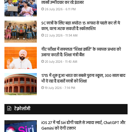
लाखों उम्मीदवार कर रहे इंतजार
26 July 2026 - 6:11 PM
SC छात्रों के लिए बड़ा अपडेट! 15 अगस्त से पहले कर लें ये
काम, वरना अटक सकती है स्कॉलरशिप
22 July 2026 - 11:54 AM
नीट परीक्षा में सफलता “शिक्षा क्रांति” के व्यापक प्रभाव को
उजागर करती है: शिक्षा मंत्री बैंस
20 July 2026 - 11:43 AM
1715 में शुरू हुआ भारत का सबसे पुराना स्कूल, 300 साल बाद
भी दे रहा है हजारों छात्रों को शिक्षा
19 July 2026 - 7:14 PM
टेक्नोलॉजी
iOS 27 में नई Siri होगी पहले से ज्यादा स्मार्ट, ChatGPT और
Gemini को देगी टक्कर