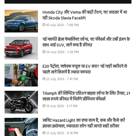
Honda City और Verna की बढ़ी टेंशन, नए अवतार में आ
रही Skoda Slavia Facelift
30 July 2026 - 7:48 PM
नई मारुति ब्रेजा फेसलिफ्ट लॉन्च, नए फीचर्स और टर्बो इंजन के
साथ आई SUV, जानें क्या है कीमत
26 July 2026 - 3:56 PM
E20 पेट्रोल, फ्लेक्स फ्यूल या EV कार? नई गाड़ी खरीदने से
पहले जानें किसमें है ज्यादा फायदा
23 July 2026 - 7:41 PM
Triumph की लिमिटेड एडिशन बाइक लॉन्च के लिए तैयार, 21
लाख रुपये कीमत में मिलेंगे प्रीमियम फीचर्स
16 July 2026 - 3:17 PM
जानिए Hazard Light का क्या काम है, कब और कैसे करें
इसका इस्तेमाल, ज्यादातर लोग नहीं जानते सही तरीका
12 July 2026 - 6:14 PM