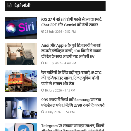
टेक्नोलॉजी
iOS 27 में नई Siri होगी पहले से ज्यादा स्मार्ट,
ChatGPT और Gemini को देगी टक्कर
25 July 2026 - 7:52 PM
Audi और Apple के पूर्व डिजाइनरों ने बनाई
लग्जरी इलेक्ट्रिक बग्गी, 100 किमी से ज्यादा
की रेंज के साथ आएगी यह अनोखी EV
19 July 2026 - 4:48 PM
रेल यात्रियों के लिए बड़ी खुशखबरी, IRCTC
की नई वेबसाइट लॉन्च, टिकट बुकिंग होगी
पहले से आसान और तेज
16 July 2026 - 1:45 PM
999 रुपये में रिजर्व करें Samsung का नया
फोल्डेबल फोन, मिलेंगे 2799 रुपये के फायदे
8 July 2026 - 5:54 PM
Telegram पर सरकार का बड़ा एक्शन, फिल्में