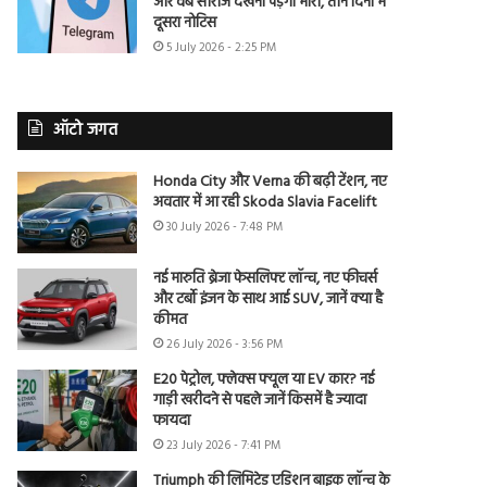
और वेब सीरीज देखना पड़ेगा भारी, तीन दिनों में
दूसरा नोटिस
5 July 2026 - 2:25 PM
ऑटो जगत
Honda City और Verna की बढ़ी टेंशन, नए
अवतार में आ रही Skoda Slavia Facelift
30 July 2026 - 7:48 PM
नई मारुति ब्रेजा फेसलिफ्ट लॉन्च, नए फीचर्स
और टर्बो इंजन के साथ आई SUV, जानें क्या है
कीमत
26 July 2026 - 3:56 PM
E20 पेट्रोल, फ्लेक्स फ्यूल या EV कार? नई
गाड़ी खरीदने से पहले जानें किसमें है ज्यादा
फायदा
23 July 2026 - 7:41 PM
Triumph की लिमिटेड एडिशन बाइक लॉन्च के