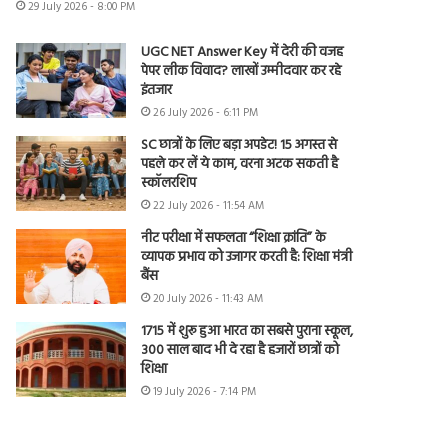
29 July 2026 - 8:00 PM
UGC NET Answer Key में देरी की वजह
पेपर लीक विवाद? लाखों उम्मीदवार कर रहे
इंतजार
26 July 2026 - 6:11 PM
SC छात्रों के लिए बड़ा अपडेट! 15 अगस्त से
पहले कर लें ये काम, वरना अटक सकती है
स्कॉलरशिप
22 July 2026 - 11:54 AM
नीट परीक्षा में सफलता “शिक्षा क्रांति” के
व्यापक प्रभाव को उजागर करती है: शिक्षा मंत्री
बैंस
20 July 2026 - 11:43 AM
1715 में शुरू हुआ भारत का सबसे पुराना स्कूल,
300 साल बाद भी दे रहा है हजारों छात्रों को
शिक्षा
19 July 2026 - 7:14 PM