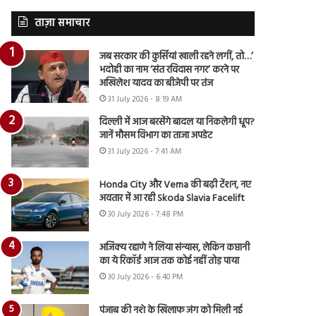
ताज़ा समाचार
जब सरकार की कुर्सियां खाली रहने लगीं, तो…’
भदोही का नाम ‘संत रविदास नगर’ करने पर
अखिलेश यादव का बीजेपी पर तंज
31 July 2026 - 8:19 AM
दिल्ली में आज बरसेंगे बादल या निकलेगी धूप?
जानें मौसम विभाग का ताजा अपडेट
31 July 2026 - 7:41 AM
Honda City और Verna की बढ़ी टेंशन, नए
अवतार में आ रही Skoda Slavia Facelift
30 July 2026 - 7:48 PM
अजिंक्य रहाणे ने लिया संन्यास, लेकिन कप्तानी
का ये रिकॉर्ड आज तक कोई नहीं तोड़ पाया
30 July 2026 - 6:40 PM
पंजाब की नशे के खिलाफ जंग को मिली नई