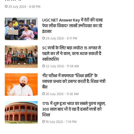
29 July 2026 - 8:00 PM
UGC NET Answer Key में देरी की वजह
पेपर लीक विवाद? लाखों उम्मीदवार कर रहे
इंतजार
26 July 2026 - 6:11 PM
SC छात्रों के लिए बड़ा अपडेट! 15 अगस्त से
पहले कर लें ये काम, वरना अटक सकती है
स्कॉलरशिप
22 July 2026 - 11:54 AM
नीट परीक्षा में सफलता “शिक्षा क्रांति” के
व्यापक प्रभाव को उजागर करती है: शिक्षा मंत्री
बैंस
20 July 2026 - 11:43 AM
1715 में शुरू हुआ भारत का सबसे पुराना स्कूल,
300 साल बाद भी दे रहा है हजारों छात्रों को
शिक्षा
19 July 2026 - 7:14 PM