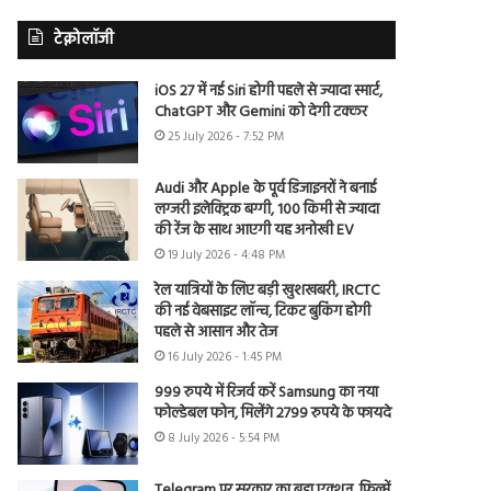
टेक्नोलॉजी
iOS 27 में नई Siri होगी पहले से ज्यादा स्मार्ट,
ChatGPT और Gemini को देगी टक्कर
25 July 2026 - 7:52 PM
Audi और Apple के पूर्व डिजाइनरों ने बनाई
लग्जरी इलेक्ट्रिक बग्गी, 100 किमी से ज्यादा
की रेंज के साथ आएगी यह अनोखी EV
19 July 2026 - 4:48 PM
रेल यात्रियों के लिए बड़ी खुशखबरी, IRCTC
की नई वेबसाइट लॉन्च, टिकट बुकिंग होगी
पहले से आसान और तेज
16 July 2026 - 1:45 PM
999 रुपये में रिजर्व करें Samsung का नया
फोल्डेबल फोन, मिलेंगे 2799 रुपये के फायदे
8 July 2026 - 5:54 PM
Telegram पर सरकार का बड़ा एक्शन, फिल्में