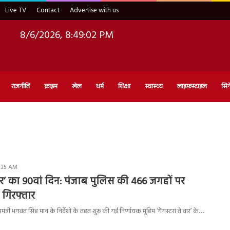
Live TV
Contact
Advertise with us
8/6/2026, 8:49:03 PM
राजनीति
क्राइम
खेल
धर्म
शिक्षा
स्वास्थ्य
लाइफ़स्टाइल
सिन
0:35 AM
े वार’ का 90वां दिन: पंजाब पुलिस की 466 जगहों पर
 गिरफ्तार
्री भगवंत सिंह मान के निर्देशों के तहत शुरू की गई निर्णायक मुहिम ‘गैंगस्टरां ते वार’ के…