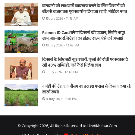
बागवानी को लाभकारी व्यवसाय बनाने के लिए किसानों को
बीज से बाजार तक पूरा सहयोग दिया जा रहा है: मोहिंदर भगत
15 July 2026 - 11:43 AM
Farmers ID Card बनेगा किसानों की पहचान, मिलेंगे भरपूर
लाभ, बार-बार रजिस्ट्रेशन का झंझट खत्म, ऐसे करें अप्लाई
10 July 2026 - 12:42 PM
किसानों के लिए बड़ी खुशखबरी, फूलों की खेती पर सरकार दे
रही 40% सब्सिडी, जानें कैसे मिलेगा लाभ
9 July 2026 - 12:46 PM
न मंडी की टेंशन, न मौसम का डर! इस फसल से किसान कमा रहे
लाखों रुपये
8 July 2026 - 6:07 PM
© Copyright 2026, All Rights Reserved to HindiKhabar.Com