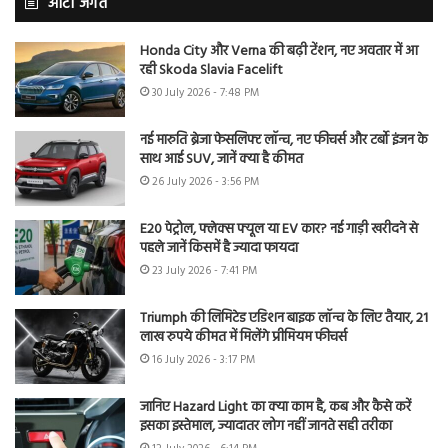
ऑटो जगत
Honda City और Verna की बढ़ी टेंशन, नए अवतार में आ
रही Skoda Slavia Facelift
30 July 2026 - 7:48 PM
नई मारुति ब्रेजा फेसलिफ्ट लॉन्च, नए फीचर्स और टर्बो इंजन के
साथ आई SUV, जानें क्या है कीमत
26 July 2026 - 3:56 PM
E20 पेट्रोल, फ्लेक्स फ्यूल या EV कार? नई गाड़ी खरीदने से
पहले जानें किसमें है ज्यादा फायदा
23 July 2026 - 7:41 PM
Triumph की लिमिटेड एडिशन बाइक लॉन्च के लिए तैयार, 21
लाख रुपये कीमत में मिलेंगे प्रीमियम फीचर्स
16 July 2026 - 3:17 PM
जानिए Hazard Light का क्या काम है, कब और कैसे करें
इसका इस्तेमाल, ज्यादातर लोग नहीं जानते सही तरीका