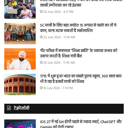
UGC NET Answer Key में देरी की वजह पेपर लीक विवाद?
लाखों उम्मीदवार कर रहे इंतजार
26 July 2026 - 6:11 PM
SC छात्रों के लिए बड़ा अपडेट! 15 अगस्त से पहले कर लें ये
काम, वरना अटक सकती है स्कॉलरशिप
22 July 2026 - 11:54 AM
नीट परीक्षा में सफलता “शिक्षा क्रांति” के व्यापक प्रभाव को
उजागर करती है: शिक्षा मंत्री बैंस
20 July 2026 - 11:43 AM
1715 में शुरू हुआ भारत का सबसे पुराना स्कूल, 300 साल बाद
भी दे रहा है हजारों छात्रों को शिक्षा
19 July 2026 - 7:14 PM
टेक्नोलॉजी
iOS 27 में नई Siri होगी पहले से ज्यादा स्मार्ट, ChatGPT और
Gemini को देगी टक्कर