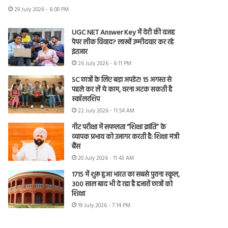
29 July 2026 - 8:00 PM
UGC NET Answer Key में देरी की वजह
पेपर लीक विवाद? लाखों उम्मीदवार कर रहे
इंतजार
26 July 2026 - 6:11 PM
SC छात्रों के लिए बड़ा अपडेट! 15 अगस्त से
पहले कर लें ये काम, वरना अटक सकती है
स्कॉलरशिप
22 July 2026 - 11:54 AM
नीट परीक्षा में सफलता “शिक्षा क्रांति” के
व्यापक प्रभाव को उजागर करती है: शिक्षा मंत्री
बैंस
20 July 2026 - 11:43 AM
1715 में शुरू हुआ भारत का सबसे पुराना स्कूल,
300 साल बाद भी दे रहा है हजारों छात्रों को
शिक्षा
19 July 2026 - 7:14 PM