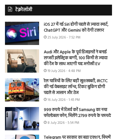
टेक्नोलॉजी
iOS 27 में नई Siri होगी पहले से ज्यादा स्मार्ट,
ChatGPT और Gemini को देगी टक्कर
25 July 2026 - 7:52 PM
Audi और Apple के पूर्व डिजाइनरों ने बनाई
लग्जरी इलेक्ट्रिक बग्गी, 100 किमी से ज्यादा
की रेंज के साथ आएगी यह अनोखी EV
19 July 2026 - 4:48 PM
रेल यात्रियों के लिए बड़ी खुशखबरी, IRCTC
की नई वेबसाइट लॉन्च, टिकट बुकिंग होगी
पहले से आसान और तेज
16 July 2026 - 1:45 PM
999 रुपये में रिजर्व करें Samsung का नया
फोल्डेबल फोन, मिलेंगे 2799 रुपये के फायदे
8 July 2026 - 5:54 PM
Telegram पर सरकार का बड़ा एक्शन, फिल्में