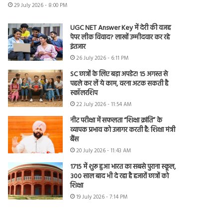
29 July 2026 - 8:00 PM
UGC NET Answer Key में देरी की वजह
पेपर लीक विवाद? लाखों उम्मीदवार कर रहे
इंतजार
26 July 2026 - 6:11 PM
SC छात्रों के लिए बड़ा अपडेट! 15 अगस्त से
पहले कर लें ये काम, वरना अटक सकती है
स्कॉलरशिप
22 July 2026 - 11:54 AM
नीट परीक्षा में सफलता “शिक्षा क्रांति” के
व्यापक प्रभाव को उजागर करती है: शिक्षा मंत्री
बैंस
20 July 2026 - 11:43 AM
1715 में शुरू हुआ भारत का सबसे पुराना स्कूल,
300 साल बाद भी दे रहा है हजारों छात्रों को
शिक्षा
19 July 2026 - 7:14 PM