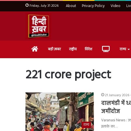
Friday, July 31 2026
About
Privacy Policy
Video
Li
Home
Live
बड़ी ख़बर
राष्ट्रीय
विदेश
राज्य
TV
221 crore project
21 January 2026 
दालमंडी में 
जमींदोज
Varanasi News : उत्तर प
राज्य
इलाके का…