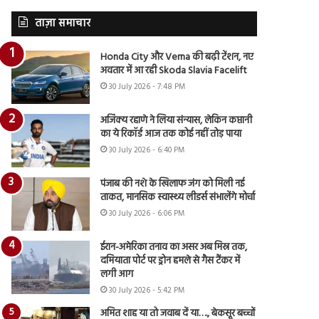
ताज़ा समाचार
Honda City और Verna की बढ़ी टेंशन, नए
अवतार में आ रही Skoda Slavia Facelift
30 July 2026 - 7:48 PM
अजिंक्य रहाणे ने लिया संन्यास, लेकिन कप्तानी
का ये रिकॉर्ड आज तक कोई नहीं तोड़ पाया
30 July 2026 - 6:40 PM
पंजाब की नशे के खिलाफ जंग को मिली नई
ताकत, मानसिक स्वास्थ्य लीडर्स संभालेंगे मोर्चा
30 July 2026 - 6:06 PM
ईरान-अमेरिका तनाव का असर अब मिस्र तक,
दमियाता पोर्ट पर ड्रोन हमले से गैस टैंकर में
लगी आग
30 July 2026 - 5:42 PM
अमित शाह या तो जवाब दें या…., बेकसूर बच्चों