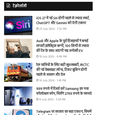
टेक्नोलॉजी
iOS 27 में नई Siri होगी पहले से ज्यादा स्मार्ट,
ChatGPT और Gemini को देगी टक्कर
25 July 2026 - 7:52 PM
Audi और Apple के पूर्व डिजाइनरों ने बनाई
लग्जरी इलेक्ट्रिक बग्गी, 100 किमी से ज्यादा
की रेंज के साथ आएगी यह अनोखी EV
19 July 2026 - 4:48 PM
रेल यात्रियों के लिए बड़ी खुशखबरी, IRCTC
की नई वेबसाइट लॉन्च, टिकट बुकिंग होगी
पहले से आसान और तेज
16 July 2026 - 1:45 PM
999 रुपये में रिजर्व करें Samsung का नया
फोल्डेबल फोन, मिलेंगे 2799 रुपये के फायदे
8 July 2026 - 5:54 PM
Telegram पर सरकार का बड़ा एक्शन, फिल्में