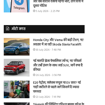
और वेब सीरीज देखना पड़ेगा भारी, तीन दिनों में
दूसरा नोटिस
5 July 2026 - 2:25 PM
ऑटो जगत
Honda City और Verna की बढ़ी टेंशन, नए
अवतार में आ रही Skoda Slavia Facelift
30 July 2026 - 7:48 PM
नई मारुति ब्रेजा फेसलिफ्ट लॉन्च, नए फीचर्स
और टर्बो इंजन के साथ आई SUV, जानें क्या है
कीमत
26 July 2026 - 3:56 PM
E20 पेट्रोल, फ्लेक्स फ्यूल या EV कार? नई
गाड़ी खरीदने से पहले जानें किसमें है ज्यादा
फायदा
23 July 2026 - 7:41 PM
Triumph की लिमिटेड एडिशन बाइक लॉन्च के