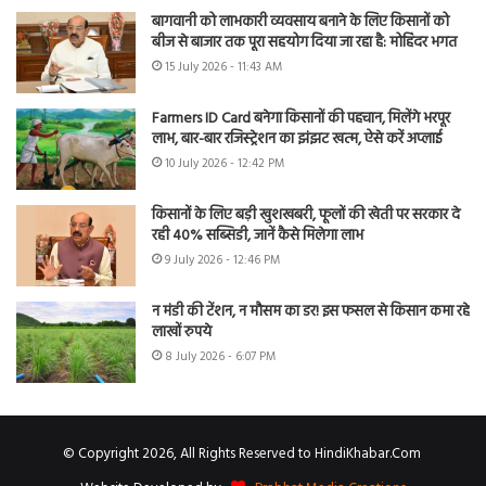
बागवानी को लाभकारी व्यवसाय बनाने के लिए किसानों को
बीज से बाजार तक पूरा सहयोग दिया जा रहा है: मोहिंदर भगत
15 July 2026 - 11:43 AM
Farmers ID Card बनेगा किसानों की पहचान, मिलेंगे भरपूर
लाभ, बार-बार रजिस्ट्रेशन का झंझट खत्म, ऐसे करें अप्लाई
10 July 2026 - 12:42 PM
किसानों के लिए बड़ी खुशखबरी, फूलों की खेती पर सरकार दे
रही 40% सब्सिडी, जानें कैसे मिलेगा लाभ
9 July 2026 - 12:46 PM
न मंडी की टेंशन, न मौसम का डर! इस फसल से किसान कमा रहे
लाखों रुपये
8 July 2026 - 6:07 PM
© Copyright 2026, All Rights Reserved to HindiKhabar.Com