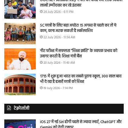
UGC NET Answer Key में देरी की वजह पेपर लीक विवाद?
लाखों उम्मीदवार कर रहे इंतजार
26 July 2026 - 6:11 PM
SC छात्रों के लिए बड़ा अपडेट! 15 अगस्त से पहले कर लें ये
काम, वरना अटक सकती है स्कॉलरशिप
22 July 2026 - 11:54 AM
नीट परीक्षा में सफलता “शिक्षा क्रांति” के व्यापक प्रभाव को
उजागर करती है: शिक्षा मंत्री बैंस
20 July 2026 - 11:43 AM
1715 में शुरू हुआ भारत का सबसे पुराना स्कूल, 300 साल बाद
भी दे रहा है हजारों छात्रों को शिक्षा
19 July 2026 - 7:14 PM
टेक्नोलॉजी
iOS 27 में नई Siri होगी पहले से ज्यादा स्मार्ट, ChatGPT और
Gemini को देगी टक्कर