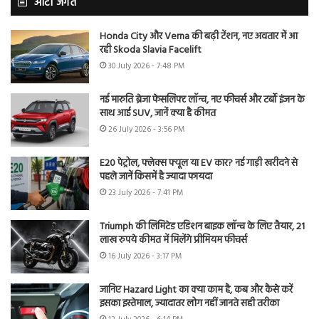
ऑटो जगत
Honda City और Verna की बढ़ी टेंशन, नए अवतार में आ
रही Skoda Slavia Facelift
30 July 2026 - 7:48 PM
नई मारुति ब्रेजा फेसलिफ्ट लॉन्च, नए फीचर्स और टर्बो इंजन के
साथ आई SUV, जानें क्या है कीमत
26 July 2026 - 3:56 PM
E20 पेट्रोल, फ्लेक्स फ्यूल या EV कार? नई गाड़ी खरीदने से
पहले जानें किसमें है ज्यादा फायदा
23 July 2026 - 7:41 PM
Triumph की लिमिटेड एडिशन बाइक लॉन्च के लिए तैयार, 21
लाख रुपये कीमत में मिलेंगे प्रीमियम फीचर्स
16 July 2026 - 3:17 PM
जानिए Hazard Light का क्या काम है, कब और कैसे करें
इसका इस्तेमाल, ज्यादातर लोग नहीं जानते सही तरीका