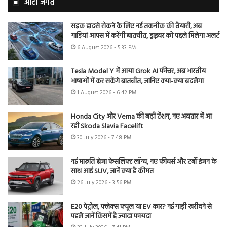
ऑटो जगत
सड़क हादसे रोकने के लिए नई तकनीक की तैयारी, अब
गाड़ियां आपस में करेंगी बातचीत, ड्राइवर को पहले मिलेगा अलर्ट
6 August 2026 - 5:33 PM
Tesla Model Y में आया Grok AI फीचर, अब भारतीय
भाषाओं में कर सकेंगे बातचीत, जानिए क्या-क्या बदलेगा
1 August 2026 - 6:42 PM
Honda City और Verna की बढ़ी टेंशन, नए अवतार में आ
रही Skoda Slavia Facelift
30 July 2026 - 7:48 PM
नई मारुति ब्रेजा फेसलिफ्ट लॉन्च, नए फीचर्स और टर्बो इंजन के
साथ आई SUV, जानें क्या है कीमत
26 July 2026 - 3:56 PM
E20 पेट्रोल, फ्लेक्स फ्यूल या EV कार? नई गाड़ी खरीदने से
पहले जानें किसमें है ज्यादा फायदा