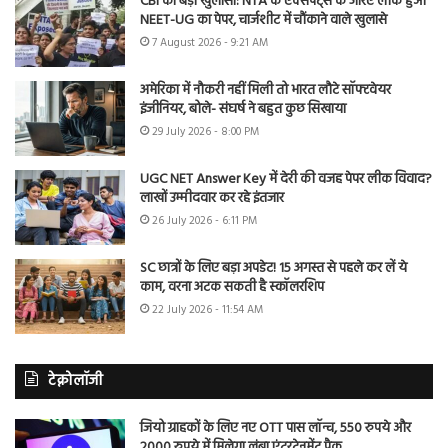
CBI का बड़ा खुलासा: NTA के एक्सपर्ट्स के जरिए लीक हुआ
NEET-UG का पेपर, चार्जशीट में चौंकाने वाले खुलासे
7 August 2026 - 9:21 AM
अमेरिका में नौकरी नहीं मिली तो भारत लौटे सॉफ्टवेयर
इंजीनियर, बोले- संघर्ष ने बहुत कुछ सिखाया
29 July 2026 - 8:00 PM
UGC NET Answer Key में देरी की वजह पेपर लीक विवाद?
लाखों उम्मीदवार कर रहे इंतजार
26 July 2026 - 6:11 PM
SC छात्रों के लिए बड़ा अपडेट! 15 अगस्त से पहले कर लें ये
काम, वरना अटक सकती है स्कॉलरशिप
22 July 2026 - 11:54 AM
टेक्नोलॉजी
जियो ग्राहकों के लिए नए OTT पास लॉन्च, 550 रुपये और
2000 रुपये में मिलेगा लंबा एंटरटेनमेंट पैक