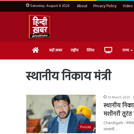
Saturday, August 8 2026
About
Privacy Policy
Video
Home
Live
बड़ी ख़बर
राष्ट्रीय
विदेश
राज्य
TV
स्थानीय निकाय मंत्री
26 March 2025 - 
स्थानीय निकाय
मशीनरी तुरंत ह
Chandigarh : पंजाब के
Punjab
अस्थायी…