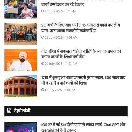
लाखों उम्मीदवार कर रहे इंतजार
26 July 2026 - 6:11 PM
SC छात्रों के लिए बड़ा अपडेट! 15 अगस्त से पहले कर लें ये
काम, वरना अटक सकती है स्कॉलरशिप
22 July 2026 - 11:54 AM
नीट परीक्षा में सफलता “शिक्षा क्रांति” के व्यापक प्रभाव को
उजागर करती है: शिक्षा मंत्री बैंस
20 July 2026 - 11:43 AM
1715 में शुरू हुआ भारत का सबसे पुराना स्कूल, 300 साल बाद
भी दे रहा है हजारों छात्रों को शिक्षा
19 July 2026 - 7:14 PM
टेक्नोलॉजी
iOS 27 में नई Siri होगी पहले से ज्यादा स्मार्ट, ChatGPT और
Gemini को देगी टक्कर