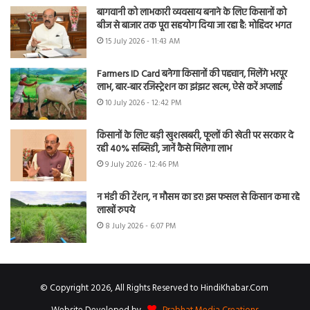
बागवानी को लाभकारी व्यवसाय बनाने के लिए किसानों को
बीज से बाजार तक पूरा सहयोग दिया जा रहा है: मोहिंदर भगत
15 July 2026 - 11:43 AM
Farmers ID Card बनेगा किसानों की पहचान, मिलेंगे भरपूर
लाभ, बार-बार रजिस्ट्रेशन का झंझट खत्म, ऐसे करें अप्लाई
10 July 2026 - 12:42 PM
किसानों के लिए बड़ी खुशखबरी, फूलों की खेती पर सरकार दे
रही 40% सब्सिडी, जानें कैसे मिलेगा लाभ
9 July 2026 - 12:46 PM
न मंडी की टेंशन, न मौसम का डर! इस फसल से किसान कमा रहे
लाखों रुपये
8 July 2026 - 6:07 PM
© Copyright 2026, All Rights Reserved to HindiKhabar.Com