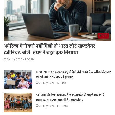
वायरल
अमेरिका में नौकरी नहीं मिली तो भारत लौटे सॉफ्टवेयर
इंजीनियर, बोले- संघर्ष ने बहुत कुछ सिखाया
29 July 2026 - 8:00 PM
UGC NET Answer Key में देरी की वजह पेपर लीक विवाद?
लाखों उम्मीदवार कर रहे इंतजार
26 July 2026 - 6:11 PM
SC छात्रों के लिए बड़ा अपडेट! 15 अगस्त से पहले कर लें ये
काम, वरना अटक सकती है स्कॉलरशिप
22 July 2026 - 11:54 AM