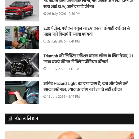
नई मारुति ब्रेजा फेसलिफ्ट लॉन्च, नए फीचर्स और टर्बो इंजन के
साथ आई SUV, जानें क्या है कीमत
26 July 2026 - 3:56 PM
E20 पेट्रोल, फ्लेक्स फ्यूल या EV कार? नई गाड़ी खरीदने से
पहले जानें किसमें है ज्यादा फायदा
23 July 2026 - 7:41 PM
Triumph की लिमिटेड एडिशन बाइक लॉन्च के लिए तैयार, 21
लाख रुपये कीमत में मिलेंगे प्रीमियम फीचर्स
16 July 2026 - 3:17 PM
जानिए Hazard Light का क्या काम है, कब और कैसे करें
इसका इस्तेमाल, ज्यादातर लोग नहीं जानते सही तरीका
12 July 2026 - 6:14 PM
खेत खलिहान