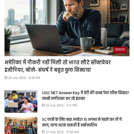
वायरल
अमेरिका में नौकरी नहीं मिली तो भारत लौटे सॉफ्टवेयर
इंजीनियर, बोले- संघर्ष ने बहुत कुछ सिखाया
29 July 2026 - 8:00 PM
UGC NET Answer Key में देरी की वजह पेपर लीक विवाद?
लाखों उम्मीदवार कर रहे इंतजार
26 July 2026 - 6:11 PM
SC छात्रों के लिए बड़ा अपडेट! 15 अगस्त से पहले कर लें ये
काम, वरना अटक सकती है स्कॉलरशिप
22 July 2026 - 11:54 AM