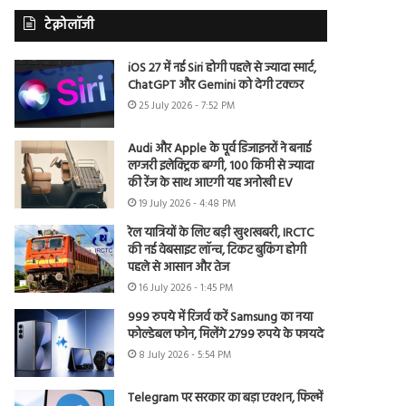
टेक्नोलॉजी
iOS 27 में नई Siri होगी पहले से ज्यादा स्मार्ट,
ChatGPT और Gemini को देगी टक्कर
25 July 2026 - 7:52 PM
Audi और Apple के पूर्व डिजाइनरों ने बनाई
लग्जरी इलेक्ट्रिक बग्गी, 100 किमी से ज्यादा
की रेंज के साथ आएगी यह अनोखी EV
19 July 2026 - 4:48 PM
रेल यात्रियों के लिए बड़ी खुशखबरी, IRCTC
की नई वेबसाइट लॉन्च, टिकट बुकिंग होगी
पहले से आसान और तेज
16 July 2026 - 1:45 PM
999 रुपये में रिजर्व करें Samsung का नया
फोल्डेबल फोन, मिलेंगे 2799 रुपये के फायदे
8 July 2026 - 5:54 PM
Telegram पर सरकार का बड़ा एक्शन, फिल्में