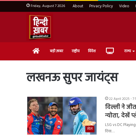
Friday, August 7 2026
About
Privacy Policy
Video
Home
Live
बड़ी ख़बर
राष्ट्रीय
विदेश
राज्य
TV
लखनऊ सुपर जायंट्स
22 April 2025 - 7
दिल्ली ने जी
न्योता, देखें प
LSG vs DC Playing 1
खेल
दिया…