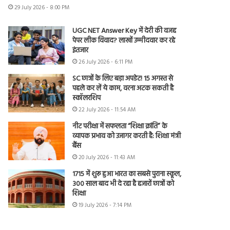
29 July 2026 - 8:00 PM
UGC NET Answer Key में देरी की वजह
पेपर लीक विवाद? लाखों उम्मीदवार कर रहे
इंतजार
26 July 2026 - 6:11 PM
SC छात्रों के लिए बड़ा अपडेट! 15 अगस्त से
पहले कर लें ये काम, वरना अटक सकती है
स्कॉलरशिप
22 July 2026 - 11:54 AM
नीट परीक्षा में सफलता “शिक्षा क्रांति” के
व्यापक प्रभाव को उजागर करती है: शिक्षा मंत्री
बैंस
20 July 2026 - 11:43 AM
1715 में शुरू हुआ भारत का सबसे पुराना स्कूल,
300 साल बाद भी दे रहा है हजारों छात्रों को
शिक्षा
19 July 2026 - 7:14 PM