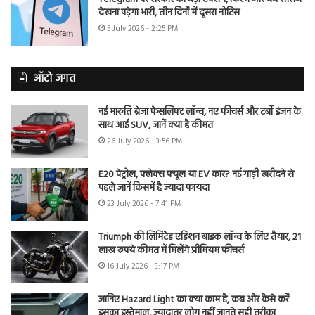
देखना पड़ेगा भारी, तीन दिनों में दूसरा नोटिस
5 July 2026 - 2:25 PM
ऑटो जगत
नई मारुति ब्रेजा फेसलिफ्ट लॉन्च, नए फीचर्स और टर्बो इंजन के
साथ आई SUV, जानें क्या है कीमत
26 July 2026 - 3:56 PM
E20 पेट्रोल, फ्लेक्स फ्यूल या EV कार? नई गाड़ी खरीदने से
पहले जानें किसमें है ज्यादा फायदा
23 July 2026 - 7:41 PM
Triumph की लिमिटेड एडिशन बाइक लॉन्च के लिए तैयार, 21
लाख रुपये कीमत में मिलेंगे प्रीमियम फीचर्स
16 July 2026 - 3:17 PM
जानिए Hazard Light का क्या काम है, कब और कैसे करें
इसका इस्तेमाल, ज्यादातर लोग नहीं जानते सही तरीका