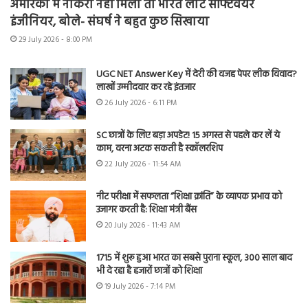
अमेरिका में नौकरी नहीं मिली तो भारत लौटे सॉफ्टवेयर
इंजीनियर, बोले- संघर्ष ने बहुत कुछ सिखाया
29 July 2026 - 8:00 PM
UGC NET Answer Key में देरी की वजह पेपर लीक विवाद?
लाखों उम्मीदवार कर रहे इंतजार
26 July 2026 - 6:11 PM
SC छात्रों के लिए बड़ा अपडेट! 15 अगस्त से पहले कर लें ये
काम, वरना अटक सकती है स्कॉलरशिप
22 July 2026 - 11:54 AM
नीट परीक्षा में सफलता “शिक्षा क्रांति” के व्यापक प्रभाव को
उजागर करती है: शिक्षा मंत्री बैंस
20 July 2026 - 11:43 AM
1715 में शुरू हुआ भारत का सबसे पुराना स्कूल, 300 साल बाद
भी दे रहा है हजारों छात्रों को शिक्षा
19 July 2026 - 7:14 PM