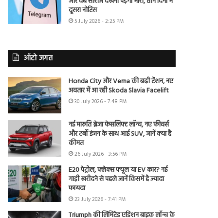
और वेब सीरीज देखना पड़ेगा भारी, तीन दिनों में
दूसरा नोटिस
5 July 2026 - 2:25 PM
ऑटो जगत
Honda City और Verna की बढ़ी टेंशन, नए
अवतार में आ रही Skoda Slavia Facelift
30 July 2026 - 7:48 PM
नई मारुति ब्रेजा फेसलिफ्ट लॉन्च, नए फीचर्स
और टर्बो इंजन के साथ आई SUV, जानें क्या है
कीमत
26 July 2026 - 3:56 PM
E20 पेट्रोल, फ्लेक्स फ्यूल या EV कार? नई
गाड़ी खरीदने से पहले जानें किसमें है ज्यादा
फायदा
23 July 2026 - 7:41 PM
Triumph की लिमिटेड एडिशन बाइक लॉन्च के