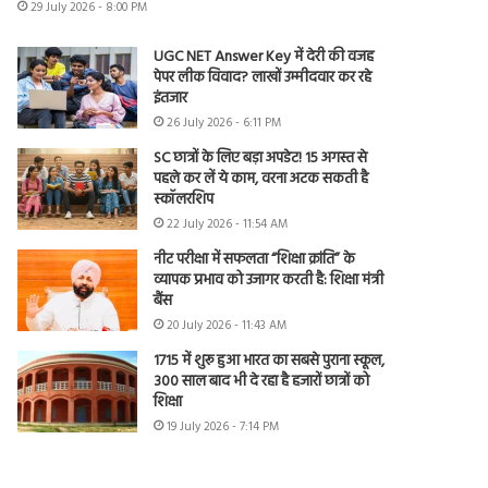
29 July 2026 - 8:00 PM
UGC NET Answer Key में देरी की वजह
पेपर लीक विवाद? लाखों उम्मीदवार कर रहे
इंतजार
26 July 2026 - 6:11 PM
SC छात्रों के लिए बड़ा अपडेट! 15 अगस्त से
पहले कर लें ये काम, वरना अटक सकती है
स्कॉलरशिप
22 July 2026 - 11:54 AM
नीट परीक्षा में सफलता “शिक्षा क्रांति” के
व्यापक प्रभाव को उजागर करती है: शिक्षा मंत्री
बैंस
20 July 2026 - 11:43 AM
1715 में शुरू हुआ भारत का सबसे पुराना स्कूल,
300 साल बाद भी दे रहा है हजारों छात्रों को
शिक्षा
19 July 2026 - 7:14 PM