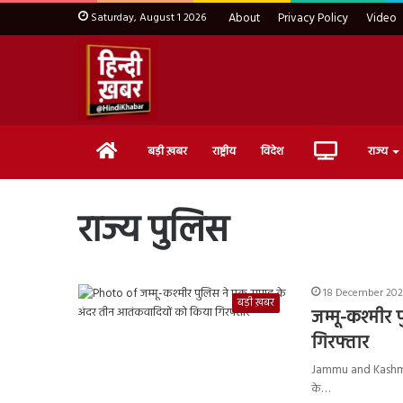
Saturday, August 1 2026
About
Privacy Policy
Video
Home
Live
बड़ी ख़बर
राष्ट्रीय
विदेश
राज्य
TV
राज्य पुलिस
18 December 2023
बड़ी ख़बर
जम्मू-कश्मीर
गिरफ्तार
Jammu and Kashmir : 
के…