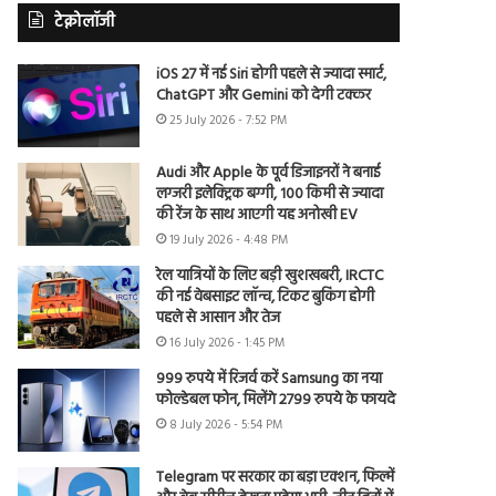
टेक्नोलॉजी
iOS 27 में नई Siri होगी पहले से ज्यादा स्मार्ट,
ChatGPT और Gemini को देगी टक्कर
25 July 2026 - 7:52 PM
Audi और Apple के पूर्व डिजाइनरों ने बनाई
लग्जरी इलेक्ट्रिक बग्गी, 100 किमी से ज्यादा
की रेंज के साथ आएगी यह अनोखी EV
19 July 2026 - 4:48 PM
रेल यात्रियों के लिए बड़ी खुशखबरी, IRCTC
की नई वेबसाइट लॉन्च, टिकट बुकिंग होगी
पहले से आसान और तेज
16 July 2026 - 1:45 PM
999 रुपये में रिजर्व करें Samsung का नया
फोल्डेबल फोन, मिलेंगे 2799 रुपये के फायदे
8 July 2026 - 5:54 PM
Telegram पर सरकार का बड़ा एक्शन, फिल्में