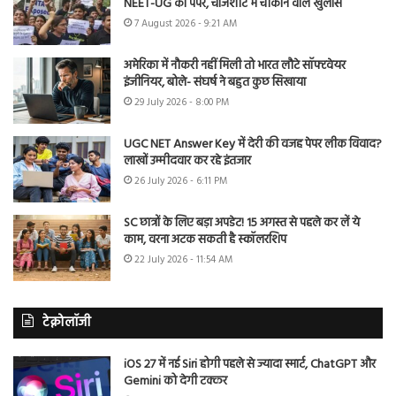
NEET-UG का पेपर, चार्जशीट में चौंकाने वाले खुलासे
7 August 2026 - 9:21 AM
अमेरिका में नौकरी नहीं मिली तो भारत लौटे सॉफ्टवेयर
इंजीनियर, बोले- संघर्ष ने बहुत कुछ सिखाया
29 July 2026 - 8:00 PM
UGC NET Answer Key में देरी की वजह पेपर लीक विवाद?
लाखों उम्मीदवार कर रहे इंतजार
26 July 2026 - 6:11 PM
SC छात्रों के लिए बड़ा अपडेट! 15 अगस्त से पहले कर लें ये
काम, वरना अटक सकती है स्कॉलरशिप
22 July 2026 - 11:54 AM
टेक्नोलॉजी
iOS 27 में नई Siri होगी पहले से ज्यादा स्मार्ट, ChatGPT और
Gemini को देगी टक्कर